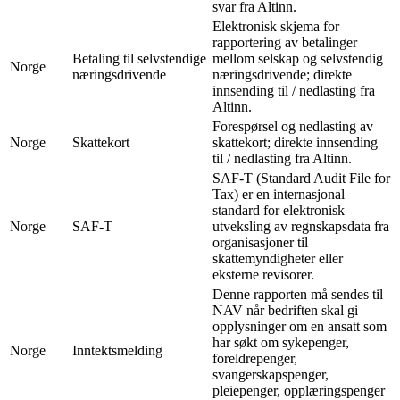
svar fra Altinn.
Elektronisk skjema for
rapportering av betalinger
Betaling til selvstendige
mellom selskap og selvstendig
Norge
næringsdrivende
næringsdrivende; direkte
innsending til / nedlasting fra
Altinn.
Forespørsel og nedlasting av
Norge
Skattekort
skattekort; direkte innsending
til / nedlasting fra Altinn.
SAF-T (Standard Audit File for
Tax) er en internasjonal
standard for elektronisk
Norge
SAF-T
utveksling av regnskapsdata fra
organisasjoner til
skattemyndigheter eller
eksterne revisorer.
Denne rapporten må sendes til
NAV når bedriften skal gi
opplysninger om en ansatt som
har søkt om sykepenger,
Norge
Inntektsmelding
foreldrepenger,
svangerskapspenger,
pleiepenger, opplæringspenger