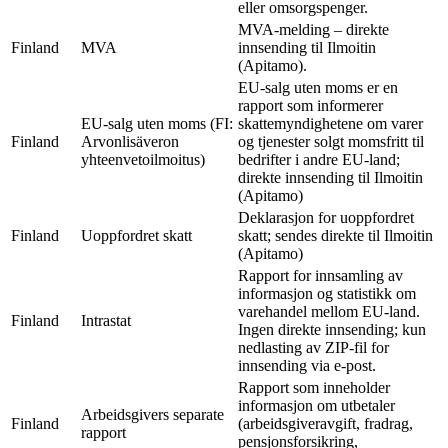
eller omsorgspenger.
MVA-melding – direkte
Finland
MVA
innsending til Ilmoitin
(Apitamo).
EU-salg uten moms er en
rapport som informerer
EU-salg uten moms (FI:
skattemyndighetene om varer
Finland
Arvonlisäveron
og tjenester solgt momsfritt til
yhteenvetoilmoitus)
bedrifter i andre EU-land;
direkte innsending til Ilmoitin
(Apitamo)
Deklarasjon for uoppfordret
Finland
Uoppfordret skatt
skatt; sendes direkte til Ilmoitin
(Apitamo)
Rapport for innsamling av
informasjon og statistikk om
varehandel mellom EU-land.
Finland
Intrastat
Ingen direkte innsending; kun
nedlasting av ZIP-fil for
innsending via e-post.
Rapport som inneholder
informasjon om utbetaler
Arbeidsgivers separate
Finland
(arbeidsgiveravgift, fradrag,
rapport
pensjonsforsikring,