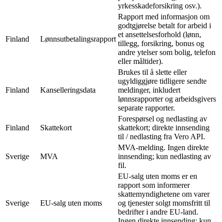
yrkesskadeforsikring osv.).
Rapport med informasjon om
godtgjørelse betalt for arbeid i
et ansettelsesforhold (lønn,
Finland
Lønnsutbetalingsrapport
tillegg, forsikring, bonus og
andre ytelser som bolig, telefon
eller måltider).
Brukes til å slette eller
ugyldiggjøre tidligere sendte
Finland
Kanselleringsdata
meldinger, inkludert
lønnsrapporter og arbeidsgivers
separate rapporter.
Forespørsel og nedlasting av
Finland
Skattekort
skattekort; direkte innsending
til / nedlasting fra Vero API.
MVA-melding. Ingen direkte
Sverige
MVA
innsending; kun nedlasting av
fil.
EU-salg uten moms er en
rapport som informerer
skattemyndighetene om varer
Sverige
EU-salg uten moms
og tjenester solgt momsfritt til
bedrifter i andre EU-land.
Ingen direkte innsending; kun