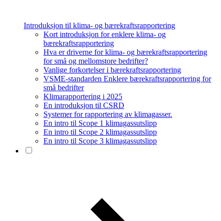
Introduksjon til klima- og bærekraftsrapportering
Kort introduksjon for enklere klima- og
bærekraftsrapportering
Hva er driverne for klima- og bærekraftsrapportering
for små og mellomstore bedrifter?
Vanlige forkortelser i bærekraftsrapportering
VSME-standarden Enklere bærekraftsrapportering for
små bedrifter
Klimarapportering i 2025
En introduksjon til CSRD
Systemer for rapportering av klimagasser.
En intro til Scope 1 klimagassutslipp
En intro til Scope 2 klimagassutslipp
En intro til Scope 3 klimagassutslipp