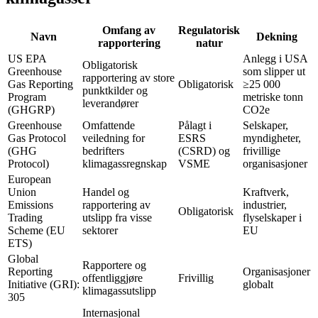
Omfang av
Regulatorisk
Navn
Dekning
rapportering
natur
US EPA
Anlegg i USA
Obligatorisk
Greenhouse
som slipper ut
rapportering av store
Gas Reporting
Obligatorisk
≥25 000
punktkilder og
Program
metriske tonn
leverandører
(GHGRP)
CO2e
Greenhouse
Omfattende
Pålagt i
Selskaper,
Gas Protocol
veiledning for
ESRS
myndigheter,
(GHG
bedrifters
(CSRD) og
frivillige
Protocol)
klimagassregnskap
VSME
organisasjoner
European
Union
Handel og
Kraftverk,
Emissions
rapportering av
industrier,
Obligatorisk
Trading
utslipp fra visse
flyselskaper i
Scheme (EU
sektorer
EU
ETS)
Global
Rapportere og
Reporting
Organisasjoner
offentliggjøre
Frivillig
Initiative (GRI):
globalt
klimagassutslipp
305
Internasjonal