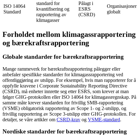
standard for
Pålagt i
ISO 14064
Organisasjoner
kvantifisering og
ESRS
Standard
globalt
rapportering av
(CSRD)
klimagasser
Forholdet mellom klimagassrapportering
og bærekraftsrapportering
Globale standarder for bærekraftsrapportering
Mange rammeverk for bærekraftsrapportering pålegger eller
anbefaler spesifikke standarder for klimagassrapportering ved
offentliggjøring av utslipp. For eksempel, hvis man rapporterer for å
oppfylle kravene i Corporate Sustainability Reporting Directive
(CSRD), må enheter innrette seg etter ESRS, som krever at man
følger GHG-protokollen eller ISO 14064 for klimagassregnskap. På
samme måte krever standarden for frivillig SMB-rapportering
(VSME) obligatorisk rapportering av Scope 1- og 2-utslipp, og
frivillig rapportering av Scope 3-utslipp etter GHG-protokollen. For
detaljer, se våre artikler om
CSRD-krav
og
VSME-standard
.
Nordiske standarder for bærekraftsrapportering