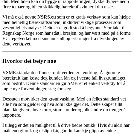
din. Med tiden kan du bygge ut rapporteringen, dykke dypere ned i
flere temaer og bli en skikkelig bærekraftsvinner i din nisje.
Vi må også nevne
NSRS.eu
som er et gratis verktøy som kan hjelpe
med helhetlig bærekraftsarbeid, inkludert viktige prosesser som
vesentlighetsanalyse. Dette er et godt sted å begynne. Stor takk til
Regnskap Norge som har stått i bresjen, og har vært med på å forme
EU-regelverket med sine innspill og erfaringer fra utviklingen av
dette verktøyet.
Hvorfor det betyr noe
VSME-standarden finnes fordi verden er i endring. Å ignorere
bærekraft kan koste deg kunder, lån og i verste fall livsgrunnlaget
som bedrift. Denne standarden gir SMB-er et enkelt verktøy for å
møte nye forventninger, steg for steg.
Dessuten motvirker den grønnvasking. Med en felles standard vet
alle hva som gjelder og hva som ikke gjør det. Dette skaper tillit –
blant långivere, investorer, store kunder og alle andre du trenger å
imponere.
I tillegg er det en mulighet til å drive bedre butikk. Hvis du aldri har
målt energibruk og utslipp før, går du kanskje glipp av enkle