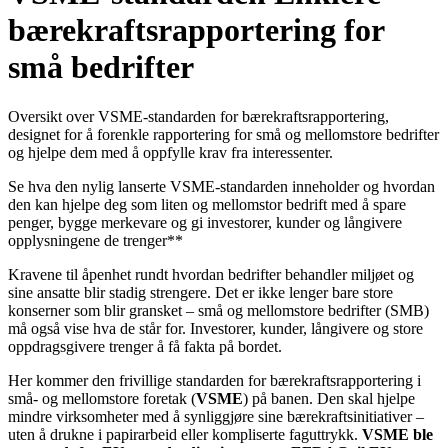
bærekraftsrapportering for
små bedrifter
Oversikt over VSME-standarden for bærekraftsrapportering,
designet for å forenkle rapportering for små og mellomstore bedrifter
og hjelpe dem med å oppfylle krav fra interessenter.
Se hva den nylig lanserte VSME-standarden inneholder og hvordan
den kan hjelpe deg som liten og mellomstor bedrift med å spare
penger, bygge merkevare og gi investorer, kunder og långivere
opplysningene de trenger**
Kravene til åpenhet rundt hvordan bedrifter behandler miljøet og
sine ansatte blir stadig strengere. Det er ikke lenger bare store
konserner som blir gransket – små og mellomstore bedrifter (SMB)
må også vise hva de står for. Investorer, kunder, långivere og store
oppdragsgivere trenger å få fakta på bordet.
Her kommer den frivillige standarden for bærekraftsrapportering i
små- og mellomstore foretak (
VSME
) på banen. Den skal hjelpe
mindre virksomheter med å synliggjøre sine bærekraftsinitiativer –
uten å drukne i papirarbeid eller kompliserte faguttrykk.
VSME ble