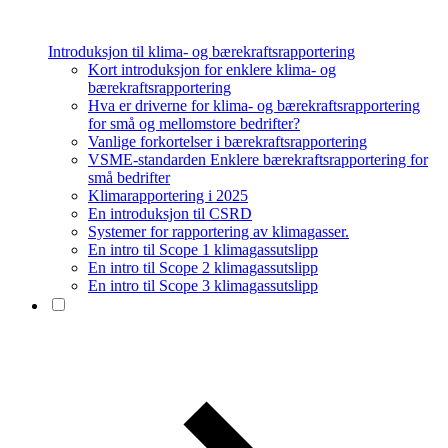
Introduksjon til klima- og bærekraftsrapportering
Kort introduksjon for enklere klima- og
bærekraftsrapportering
Hva er driverne for klima- og bærekraftsrapportering
for små og mellomstore bedrifter?
Vanlige forkortelser i bærekraftsrapportering
VSME-standarden Enklere bærekraftsrapportering for
små bedrifter
Klimarapportering i 2025
En introduksjon til CSRD
Systemer for rapportering av klimagasser.
En intro til Scope 1 klimagassutslipp
En intro til Scope 2 klimagassutslipp
En intro til Scope 3 klimagassutslipp