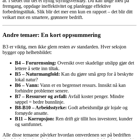
år. I stedet blir det et nyttig styringsverktøy. Du kan følge med på
fremgang, oppdage ineffektivitet og planlegge effektive
forbedringstiltak. Slik blir det mer enn kun en rapport – det blir ditt
veikart mot en smartere, grønnere bedrift.
Andre temaer: En kort oppsummering
B3 er viktig, men ikke glem resten av standarden. Hver seksjon
bygger opp helhetsbildet:
B4 – Forurensning:
Oversikt over skadelige utslipp gjør det
lettere å sette inn tiltak.
B5 – Naturmangfold:
Kan du gjøre små grep for å beskytte
lokal natur?
B6 – Vann:
Vann er en begrenset ressurs. Innsikt nå kan
forhindre problemer senere.
B7 – Ressurser og avfall:
Avfall koster penger. Mindre
søppel = bedre bunnlinje.
B8-B10 – Arbeidsstyrke:
Godt arbeidsmiljø gir lojale og
fornøyde ansatte.
B11 – Korrupsjon:
Ren drift gir tillit hos investorer, kunder
og samfunnet.
Alle disse temaene påvirker hvordan omverdenen ser på bedriften