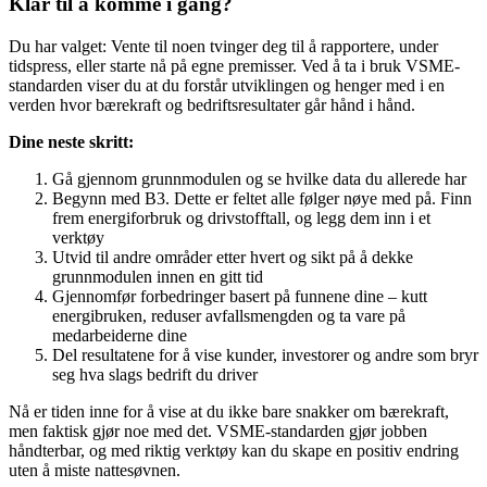
Klar til å komme i gang?
Du har valget: Vente til noen tvinger deg til å rapportere, under
tidspress, eller starte nå på egne premisser. Ved å ta i bruk VSME-
standarden viser du at du forstår utviklingen og henger med i en
verden hvor bærekraft og bedriftsresultater går hånd i hånd.
Dine neste skritt:
Gå gjennom grunnmodulen og se hvilke data du allerede har
Begynn med B3. Dette er feltet alle følger nøye med på. Finn
frem energiforbruk og drivstofftall, og legg dem inn i et
verktøy
Utvid til andre områder etter hvert og sikt på å dekke
grunnmodulen innen en gitt tid
Gjennomfør forbedringer basert på funnene dine – kutt
energibruken, reduser avfallsmengden og ta vare på
medarbeiderne dine
Del resultatene for å vise kunder, investorer og andre som bryr
seg hva slags bedrift du driver
Nå er tiden inne for å vise at du ikke bare snakker om bærekraft,
men faktisk gjør noe med det. VSME-standarden gjør jobben
håndterbar, og med riktig verktøy kan du skape en positiv endring
uten å miste nattesøvnen.