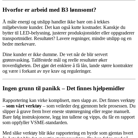
Hvorfor er arbeid med B3 lønnsomt?
Å måle energi og utslipp handler ikke bare om å tekkes
miljøbevisste kunder. Det kan også kutte kostnader. Kanskje du
bytter til LED-belysning, justerer produksjonstider eller oppgraderer
transportmidler. Resultatet? Lavere regninger, mindre utslipp og en
bedre merkevare.
Dine kunder er ikke dumme. De vet når de blir servert
grønnvasking. Tallfestede mål og reelle resultater øker
troverdigheten. Det gjør det enklere å få lån, lande større kontrakter
og være i forkant av nye krav og reguleringer.
Ingen grunn til panikk – Det finnes hjelpemidler
Rapportering kan virke komplisert, men slapp av. Det finnes verktøy
–
som vårt verktøy
– som veileder deg gjennom hele prosessen. Du
slipper å grave frem hver eneste strømregning eller regne manuelt.
Bare følg instruksjonene, legg inn tallene og vipps, du får en rapport
som oppfyller VSME-standarden.
Med slike verktøy blir ikke rapportering en byrde som gjentas hvert