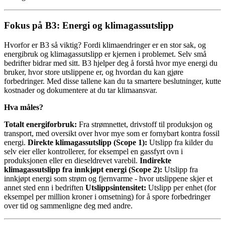
Fokus på B3: Energi og klimagassutslipp
Hvorfor er B3 så viktig? Fordi klimaendringer er en stor sak, og
energibruk og klimagassutslipp er kjernen i problemet. Selv små
bedrifter bidrar med sitt. B3 hjelper deg å forstå hvor mye energi du
bruker, hvor store utslippene er, og hvordan du kan gjøre
forbedringer. Med disse tallene kan du ta smartere beslutninger, kutte
kostnader og dokumentere at du tar klimaansvar.
Hva måles?
Totalt energiforbruk:
Fra strømnettet, drivstoff til produksjon og
transport, med oversikt over hvor mye som er fornybart kontra fossil
energi.
Direkte klimagassutslipp (Scope 1):
Utslipp fra kilder du
selv eier eller kontrollerer, for eksempel en gassfyrt ovn i
produksjonen eller en dieseldrevet varebil.
Indirekte
klimagassutslipp fra innkjøpt energi (Scope 2):
Utslipp fra
innkjøpt energi som strøm og fjernvarme - hvor utslippene skjer et
annet sted enn i bedriften
Utslippsintensitet:
Utslipp per enhet (for
eksempel per million kroner i omsetning) for å spore forbedringer
over tid og sammenligne deg med andre.