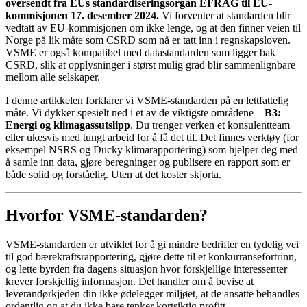
oversendt fra EUs standardiseringsorgan EFRAG til EU-
kommisjonen 17. desember 2024.
Vi forventer at standarden blir
vedtatt av EU-kommisjonen om ikke lenge, og at den finner veien til
Norge på lik måte som CSRD som nå er tatt inn i regnskapsloven.
VSME er også kompatibel med datastandarden som ligger bak
CSRD, slik at opplysninger i størst mulig grad blir sammenlignbare
mellom alle selskaper.
I denne artikkelen forklarer vi VSME-standarden på en lettfattelig
måte. Vi dykker spesielt ned i et av de viktigste områdene –
B3:
Energi og klimagassutslipp
. Du trenger verken et konsulentteam
eller ukesvis med tungt arbeid for å få det til. Det finnes verktøy (for
eksempel NSRS og Ducky klimarapportering) som hjelper deg med
å samle inn data, gjøre beregninger og publisere en rapport som er
både solid og forståelig. Uten at det koster skjorta.
Hvorfor VSME-standarden?
VSME-standarden er utviklet for å gi mindre bedrifter en tydelig vei
til god bærekraftsrapportering, gjøre dette til et konkurransefortrinn,
og lette byrden fra dagens situasjon hvor forskjellige interessenter
krever forskjellig informasjon. Det handler om å bevise at
leverandørkjeden din ikke ødelegger miljøet, at de ansatte behandles
ordentlig og at du ikke bare tenker kortsiktig profitt.