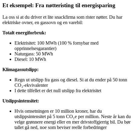
Et eksempel: Fra nøtteristing til energisparing
La oss si at du driver et lite snackfirma som rister nøtter. Du har
elektriske ovner, en gassovn og en varebil:
Totalt energiforbruk:
Elektrisitet: 100 MWh (100 % fornybar med
opprinnelsesgarantier)
Naturgass: 50 MWh
Diesel: 10 MWh
Klimagassutslipp:
Regn ut utslipp fra gass og diesel. Si at du ender på 50 tonn
CO₂-ekvivalenter
I dette tilfellet er det null utslipp fra elektrisitet
Utslippsintensitet:
Hvis omsetningen er 10 million kroner, har du
utslippsintensitet på 5 tonn CO₂e per million. Neste år kan du
velge grønnere energi eller en mer drivstoffgjerrig bil. Da bør
tallet gå ned, noe som beviser reelle forbedringer