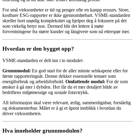
For små virksomheter er tid og penger ofte en kanpp ressurs. Store,
kostbare ESG-rapporter er ikke gjennomførbart. VSME-standarden
skreller bort unødig kompleksitet og hjelper deg å fokusere på det
som virkelig betyr noe. Dermed blir det lettere å møte
forventningene fra større kunder og långivere som nå etterspør mer.
Hvordan er den bygget opp?
VSME-standarden er delt inn i to moduler:
Grunnmodul:
En god start for de aller minste selskapene eller for
første rapporteringsår. Denne dekker essensielle temaer som
energiforbruk og arbeidsforhold.
Omfattende modul:
For de som
ønsker å gå mer i dybden. Her får du et mer detaljert bilde av
bedriftens miljømessige og sosiale fotavtrykk.
All informasjon skal være relevant, ærlig, sammenlignbar, forståelig
og dokumenterbar. Målet er å gi et åpent innblikk i hvordan du
driver virksomheten.
Hva inneholder grunnmodulen?