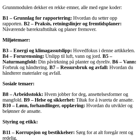
Grunnmodulen dekker en rekke emner, alle med egne koder:
B1 – Grunnlag for rapportering:
Hvordan du setter opp
rapporten.
B2 – Praksis, retningslinjer og fremtidsplaner:
Nåværende bærekraftstiltak og planer fremover.
Miljøtemaer:
B3 – Energi og klimagassutslipp:
Hovedfokus i denne artikkelen.
B4 – Forurensning:
Utslipp til luft, vann og jord.
B5 –
Naturmangfold:
Din påvirkning på planter og dyreliv.
B6 – Vann:
Forbruk og håndtering.
B7 – Ressursbruk og avfall:
Hvordan du
håndterer materialer og avfall.
Sosiale temaer:
B8 – Arbeidsstokk:
Hvem jobber for deg, ansettelsesformer og
mangfold.
B9 – Helse og sikkerhet:
Tiltak for å ivareta de ansatte.
B10 – Lønn, forhandlinger, opplæring:
Hvordan du utvikler og
belønner de ansatte.
Styring og etikk:
B11 – Korrupsjon og bestikkelser:
Sørg for at alt foregår rent og
redelig.