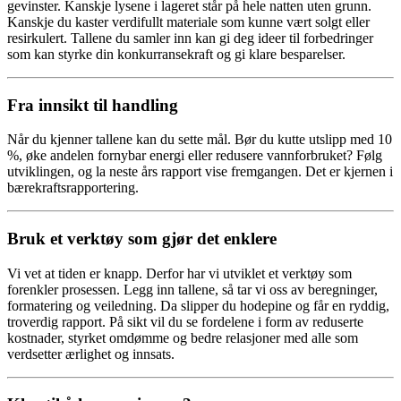
gevinster. Kanskje lysene i lageret står på hele natten uten grunn.
Kanskje du kaster verdifullt materiale som kunne vært solgt eller
resirkulert. Tallene du samler inn kan gi deg ideer til forbedringer
som kan styrke din konkurransekraft og gi klare besparelser.
Fra innsikt til handling
Når du kjenner tallene kan du sette mål. Bør du kutte utslipp med 10
%, øke andelen fornybar energi eller redusere vannforbruket? Følg
utviklingen, og la neste års rapport vise fremgangen. Det er kjernen i
bærekraftsrapportering.
Bruk et verktøy som gjør det enklere
Vi vet at tiden er knapp. Derfor har vi utviklet et verktøy som
forenkler prosessen. Legg inn tallene, så tar vi oss av beregninger,
formatering og veiledning. Da slipper du hodepine og får en ryddig,
troverdig rapport. På sikt vil du se fordelene i form av reduserte
kostnader, styrket omdømme og bedre relasjoner med alle som
verdsetter ærlighet og innsats.