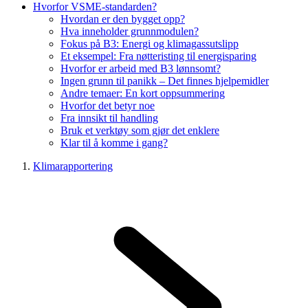
Hvorfor VSME-standarden?
Hvordan er den bygget opp?
Hva inneholder grunnmodulen?
Fokus på B3: Energi og klimagassutslipp
Et eksempel: Fra nøtteristing til energisparing
Hvorfor er arbeid med B3 lønnsomt?
Ingen grunn til panikk – Det finnes hjelpemidler
Andre temaer: En kort oppsummering
Hvorfor det betyr noe
Fra innsikt til handling
Bruk et verktøy som gjør det enklere
Klar til å komme i gang?
Klimarapportering