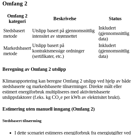
Omfang 2
Omfang 2
Beskrivelse
Status
kategori
Inkludert
Stedsbasert
Utslipp basert på gjennomsnittlig
(gjennomsnittlig
metode
intensitet av strømnettet
data)
Utslipp basert på
Inkludert
Markedsbasert
kontraktsmessige ordninger
(gjennomsnittlig
metode
(sertifikater, etc.)
data)
Beregning av Omfang 2 utslipp
Klimarapportering kan beregne Omfang 2 utslipp ved hjelp av både
stedsbaserte og markedsbaserte tilnærminger. Direkte målt eller
estimert energiforbruk multipliseres med aktivitetsbaserte
utslippsfaktorer (f.eks. kg CO₂e per kWh av elektrisitet brukt).
Estimering uten manuell inngang (Omfang 2)
Stedsbasert tilnærming
I dette scenariet estimeres energiforbruk fra energiutgifter ved