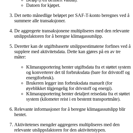
Datoen for kjøpet.
Det netto månedlige beløpet per SAF-T-konto beregnes ved å
summere alle transaksjoner.
De aggregerte transaksjonene multipliseres med den relevante
utslippsfaktoren for å beregne klimagassutslipp.
Deretter kan de utgiftsbaserte utslippsestimatene forfines ved å
supplere med aktivitetsdata. Dette kan gjøres på en av tre
måter:
Klimarapportering henter utgiftsdata fra et støttet system
og konverterer det til forbruksdata (bare for drivstoff og
energiforbruk).
Brukeren legger inn forbruksdata manuelt (for
øyeblikket tilgjengelig for drivstoff og energi).
Klimarapportering henter detaljert reisedata fra et støttet
system (kilometer reist i en bestemt transportmåte).
Relevante informasjoner for å beregne klimagassutslipp blir
hentet.
Aktivitetenes mengder aggregeres multipliseres med den
relevante utslippsfaktoren for den aktivitetstypen.