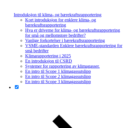
Introduksjon til klima- og bærekraftsrapportering
Kort introduksjon for enklere klima- og
bærekraftsrapportering
Hva er driverne for klima- og bærekraftsrapportering
for små og mellomstore bedrifter?
Vanlige forkortelser i bærekraftsrapportering
VSME-standarden Enklere bærekraftsrapportering for
små bedrifter
Klimarapportering i 2025
En introduksjon til CSRD
Systemer for rapportering av klimagasser.
En intro til Scope 1 klimagassutslipp
En intro til Scope 2 klimagassutslipp
En intro til Scope 3 klimagassutslipp