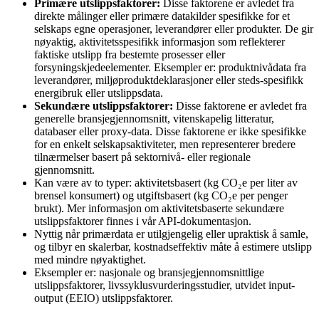
Primære utslippsfaktorer:
Disse faktorene er avledet fra
direkte målinger eller primære datakilder spesifikke for et
selskaps egne operasjoner, leverandører eller produkter. De gir
nøyaktig, aktivitetsspesifikk informasjon som reflekterer
faktiske utslipp fra bestemte prosesser eller
forsyningskjedeelementer. Eksempler er: produktnivådata fra
leverandører, miljøproduktdeklarasjoner eller steds-spesifikk
energibruk eller utslippsdata.
Sekundære utslippsfaktorer:
Disse faktorene er avledet fra
generelle bransjegjennomsnitt, vitenskapelig litteratur,
databaser eller proxy-data. Disse faktorene er ikke spesifikke
for en enkelt selskapsaktiviteter, men representerer bredere
tilnærmelser basert på sektornivå- eller regionale
gjennomsnitt.
Kan være av to typer: aktivitetsbasert (kg CO₂e per liter av
brensel konsumert) og utgiftsbasert (kg CO₂e per penger
brukt). Mer informasjon om aktivitetsbaserte sekundære
utslippsfaktorer finnes i vår API-dokumentasjon.
Nyttig når primærdata er utilgjengelig eller upraktisk å samle,
og tilbyr en skalerbar, kostnadseffektiv måte å estimere utslipp
med mindre nøyaktighet.
Eksempler er: nasjonale og bransjegjennomsnittlige
utslippsfaktorer, livssyklusvurderingsstudier, utvidet input-
output (EEIO) utslippsfaktorer.