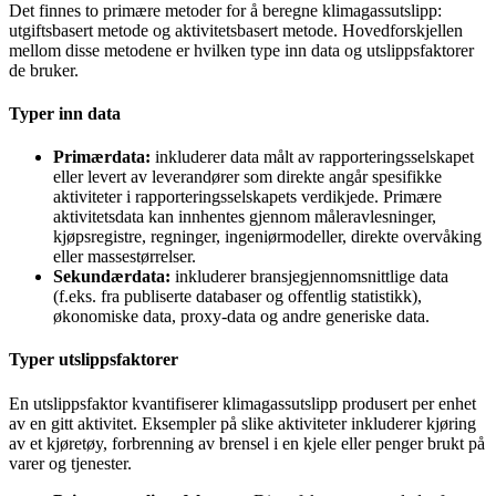
Det finnes to primære metoder for å beregne klimagassutslipp:
utgiftsbasert metode og aktivitetsbasert metode. Hovedforskjellen
mellom disse metodene er hvilken type inn data og utslippsfaktorer
de bruker.
Typer inn data
Primærdata:
inkluderer data målt av rapporteringsselskapet
eller levert av leverandører som direkte angår spesifikke
aktiviteter i rapporteringsselskapets verdikjede. Primære
aktivitetsdata kan innhentes gjennom måleravlesninger,
kjøpsregistre, regninger, ingeniørmodeller, direkte overvåking
eller massestørrelser.
Sekundærdata:
inkluderer bransjegjennomsnittlige data
(f.eks. fra publiserte databaser og offentlig statistikk),
økonomiske data, proxy-data og andre generiske data.
Typer utslippsfaktorer
En utslippsfaktor kvantifiserer klimagassutslipp produsert per enhet
av en gitt aktivitet. Eksempler på slike aktiviteter inkluderer kjøring
av et kjøretøy, forbrenning av brensel i en kjele eller penger brukt på
varer og tjenester.