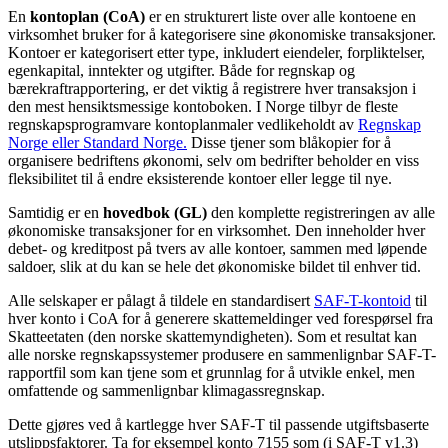
En
kontoplan (CoA)
er en strukturert liste over alle kontoene en
virksomhet bruker for å kategorisere sine økonomiske transaksjoner.
Kontoer er kategorisert etter type, inkludert eiendeler, forpliktelser,
egenkapital, inntekter og utgifter. Både for regnskap og
bærekraftrapportering, er det viktig å registrere hver transaksjon i
den mest hensiktsmessige kontoboken. I Norge tilbyr de fleste
regnskapsprogramvare kontoplanmaler vedlikeholdt av
Regnskap
Norge eller Standard Norge.
Disse tjener som blåkopier for å
organisere bedriftens økonomi, selv om bedrifter beholder en viss
fleksibilitet til å endre eksisterende kontoer eller legge til nye.
Samtidig er en
hovedbok (GL)
den komplette registreringen av alle
økonomiske transaksjoner for en virksomhet. Den inneholder hver
debet- og kreditpost på tvers av alle kontoer, sammen med løpende
saldoer, slik at du kan se hele det økonomiske bildet til enhver tid.
Alle selskaper er pålagt å tildele en standardisert
SAF-T-kontoid
til
hver konto i CoA for å generere skattemeldinger ved forespørsel fra
Skatteetaten (den norske skattemyndigheten). Som et resultat kan
alle norske regnskapssystemer produsere en sammenlignbar SAF-T-
rapportfil som kan tjene som et grunnlag for å utvikle enkel, men
omfattende og sammenlignbar klimagassregnskap.
Dette gjøres ved å kartlegge hver SAF-T til passende utgiftsbaserte
utslippsfaktorer. Ta for eksempel konto 7155 som (i SAF-T v1.3)