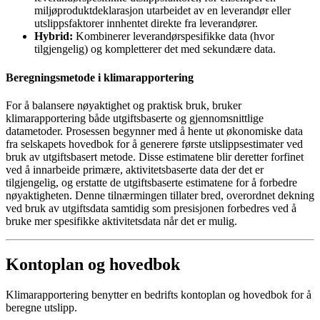
miljøproduktdeklarasjon utarbeidet av en leverandør eller
utslippsfaktorer innhentet direkte fra leverandører.
Hybrid:
Kombinerer leverandørspesifikke data (hvor
tilgjengelig) og kompletterer det med sekundære data.
Beregningsmetode i klimarapportering
For å balansere nøyaktighet og praktisk bruk, bruker
klimarapportering både utgiftsbaserte og gjennomsnittlige
datametoder. Prosessen begynner med å hente ut økonomiske data
fra selskapets hovedbok for å generere første utslippsestimater ved
bruk av utgiftsbasert metode. Disse estimatene blir deretter forfinet
ved å innarbeide primære, aktivitetsbaserte data der det er
tilgjengelig, og erstatte de utgiftsbaserte estimatene for å forbedre
nøyaktigheten. Denne tilnærmingen tillater bred, overordnet dekning
ved bruk av utgiftsdata samtidig som presisjonen forbedres ved å
bruke mer spesifikke aktivitetsdata når det er mulig.
Kontoplan og hovedbok
Klimarapportering benytter en bedrifts kontoplan og hovedbok for å
beregne utslipp.