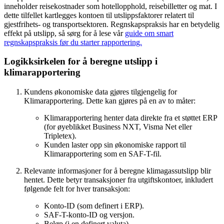
inneholder reisekostnader som hotellopphold, reisebilletter og mat. I
dette tilfellet kartlegges kontoen til utslippsfaktorer relatert til
gjestfrihets- og transportsektoren. Regnskapspraksis har en betydelig
effekt på utslipp, så sørg for å lese vår
guide om smart
regnskapspraksis før du starter rapportering.
Logikksirkelen for å beregne utslipp i
klimarapportering
Kundens økonomiske data gjøres tilgjengelig for
Klimarapportering. Dette kan gjøres på en av to måter:
Klimarapportering henter data direkte fra et støttet ERP
(for øyeblikket Business NXT, Visma Net eller
Tripletex).
Kunden laster opp sin økonomiske rapport til
Klimarapportering som en SAF-T-fil.
Relevante informasjoner for å beregne klimagassutslipp blir
hentet. Dette betyr transaksjoner fra utgiftskontoer, inkludert
følgende felt for hver transaksjon:
Konto-ID (som definert i ERP).
SAF-T-konto-ID og versjon.
Beløp (i en definert valuta).