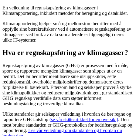
En veiledning til regnskapsføring av klimagasser i
Klimarapportering, inkludert metoder for beregning og datakilder.
Klimarapportering hjelper små og mellomstore bedrifter med å
oppfylle sine bærekraftskrav ved å automatisere regnskapsføring av
klimagasser ved bruk av data som allerede er tilgjengelig i deres
ulike IT-systemer.
Hva er regnskapsføring av klimagasser?
Regnskapsføring av klimagasser (GHG) er prosessen med å måle,
spore og rapportere mengden klimagasser som slippes ut av en
bedrift. Det lar bedrifter identifisere sine utslippskilder, sette
reduksjonsmål, overholde miljøforskrifter og demonstrere deres
forpliktelse til bærekraft. Ettersom land og selskaper prøver å styrke
sine klimapolitikker og redusere miljøpåvirkningen, gir standardisert
GHG-regnskap verdifulle data som støtter informert
beslutningstaking og troverdige klimatiltak.
Ulike standarder gir selskaper veiledning i hvordan de bør regne og
rapportere GHG-utslipp
(se vår støtteartikkel for en oversikt)
. Den
mest brukte standarden er GHG-protokollen for bedriftsregnskap og
rapportering.
Les vår veiledning om standarden og hvordan du
bruker den.