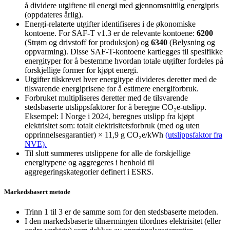
å dividere utgiftene til energi med gjennomsnittlig energipris
(oppdateres årlig).
Energi-relaterte utgifter identifiseres i de økonomiske
kontoene. For SAF-T v1.3 er de relevante kontoene:
6200
(Strøm og drivstoff for produksjon) og
6340
(Belysning og
oppvarming). Disse SAF-T-kontoene kartlegges til spesifikke
energityper for å bestemme hvordan totale utgifter fordeles på
forskjellige former for kjøpt energi.
Utgifter tilskrevet hver energitype divideres deretter med de
tilsvarende energiprisene for å estimere energiforbruk.
Forbruket multipliseres deretter med de tilsvarende
stedsbaserte utslippsfaktorer for å beregne CO₂e-utslipp.
Eksempel: I Norge i 2024, beregnes utslipp fra kjøpt
elektrisitet som: totalt elektrisitetsforbruk (med og uten
opprinnelsesgarantier) × 11,9 g CO₂e/kWh
(utslippsfaktor fra
NVE).
Til slutt summeres utslippene for alle de forskjellige
energitypene og aggregeres i henhold til
aggregeringskategorier definert i ESRS.
Markedsbasert metode
Trinn 1 til 3 er de samme som for den stedsbaserte metoden.
I den markedsbaserte tilnærmingen tilordnes elektrisitet (eller