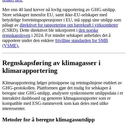
Mer enn 40 land krever nå lovlig rapportering av GHG-utslipp.
Store selskaper innenfor EU, samt ikke-EU-selskaper med
betydelige forretningsoperasjoner i EU, må oppgi sine utslipp som
pålagt av
direktivet for rapportering om bærekraft i virksomheter
(CSRD). Dette direktivet ble inkorporert i
den norske
regnskapsloven
i 2024. For mindre selskaper anbefales det å
rapportere under den enklere
frivillige standarden for SMB
(VSME).
Regnskapsføring av klimagasser i
klimarapportering
Klimarapportering følger prinsippene og retningslinjene etablert av
GHG-protokollen. Plattformen gjør det mulig for selskaper å
beregne sine GHG-utslipp, analysere synkroniserte utslippsdata i et
interaktivt dashboard og generere klimagassrapporter som er
kompatible med ESG-rammeverk som kan deles med ulike
interessenter.
Metoder for å beregne klimagassutslipp