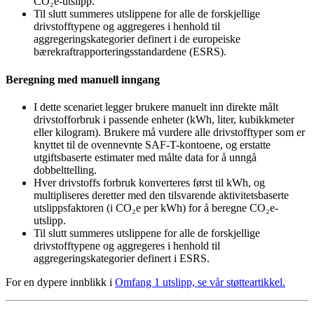
CO₂e-utslipp.
Til slutt summeres utslippene for alle de forskjellige
drivstofftypene og aggregeres i henhold til
aggregeringskategorier definert i de europeiske
bærekraftrapporteringsstandardene (ESRS).
Beregning med manuell inngang
I dette scenariet legger brukere manuelt inn direkte målt
drivstofforbruk i passende enheter (kWh, liter, kubikkmeter
eller kilogram). Brukere må vurdere alle drivstofftyper som er
knyttet til de ovennevnte SAF-T-kontoene, og erstatte
utgiftsbaserte estimater med målte data for å unngå
dobbelttelling.
Hver drivstoffs forbruk konverteres først til kWh, og
multipliseres deretter med den tilsvarende aktivitetsbaserte
utslippsfaktoren (i CO₂e per kWh) for å beregne CO₂e-
utslipp.
Til slutt summeres utslippene for alle de forskjellige
drivstofftypene og aggregeres i henhold til
aggregeringskategorier definert i ESRS.
For en dypere innblikk i
Omfang 1 utslipp, se vår støtteartikkel.