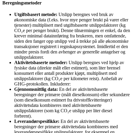
Beregningsmetoder
Utgiftsbasert metode:
Utslipp beregnes ved bruk av
økonomiske data (f.eks. hvor mye penger brukt på varer eller
tjenester) multiplisert med utgiftsbaserte utslippsfaktorer (kg
CO₂e per penger brukt). Denne tilnærmingen er enkel, da den
krever minimal datainnføring fra brukeren, men omfattende,
siden den fanger opp utslipp ved å trekke på alle økonomiske
transaksjoner registrert i regnskapssystemet. Imidlertid er den
mindre presis fordi den avhenger av generelle antagelser og
utslippsfaktorer.
Aktivitetsbaserte metoder:
Utslipp beregnes ved hjelp av
fysiske data (direkte målt eller estimert), som liter brensel
konsumert eller antall produkter kjøpt, multiplisert med
utslippsfaktorer (kg CO₂e per kilometer reist). Anbefalt av
GHG-protokollen. Inkluderer:
Gjennomsnittlig data:
En del av aktivitetsbaserte
beregninger der primære (målt dieselkonsum) eller sekundære
(som dieselkonsum estimert fra drivstoffkvitteringer)
aktivitetsdata kombineres med aktivitetsbaserte
utslippsfaktorer (som kg CO₂e utslipp per liter diesel
forbrent).
Leverandørspesifikke:
En del av aktivitetsbaserte
beregninger der primære aktivitetsdata kombineres med
leverandørspesifikke utslippsfaktorer, for eksempel en