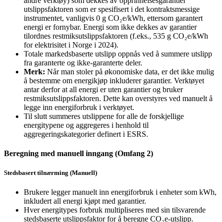
andre verktøy) som dekkes av opprinnelsesgarantier
utslippsfaktoren som er spesifisert i det kontraktsmessige
instrumentet, vanligvis 0 g CO₂e/kWh, ettersom garantert
energi er fornybar. Energi som ikke dekkes av garantier
tilordnes restmiksutslippsfaktoren (f.eks., 535 g CO₂e/kWh
for elektrisitet i Norge i 2024).
Totale markedsbaserte utslipp oppnås ved å summere utslipp
fra garanterte og ikke-garanterte deler.
Merk:
Når man stoler på økonomiske data, er det ikke mulig
å bestemme om energikjøp inkluderer garantier. Verktøyet
antar derfor at all energi er uten garantier og bruker
restmiksutslippsfaktoren. Dette kan overstyres ved manuelt å
legge inn energiforbruk i verktøyet.
Til slutt summeres utslippene for alle de forskjellige
energitypene og aggregeres i henhold til
aggregeringskategorier definert i ESRS.
Beregning med manuell inngang (Omfang 2)
Stedsbasert tilnærming (Manuell)
Brukere legger manuelt inn energiforbruk i enheter som kWh,
inkludert all energi kjøpt med garantier.
Hver energitypes forbruk multipliseres med sin tilsvarende
stedsbaserte utslippsfaktor for å beregne CO₂e-utslipp.