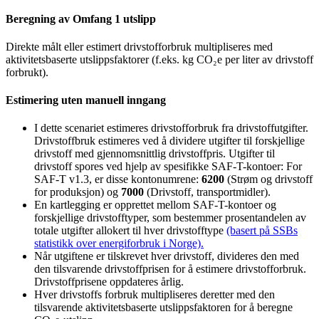
Beregning av Omfang 1 utslipp
Direkte målt eller estimert drivstofforbruk multipliseres med
aktivitetsbaserte utslippsfaktorer (f.eks. kg CO₂e per liter av drivstoff
forbrukt).
Estimering uten manuell inngang
I dette scenariet estimeres drivstofforbruk fra drivstoffutgifter.
Drivstoffbruk estimeres ved å dividere utgifter til forskjellige
drivstoff med gjennomsnittlig drivstoffpris. Utgifter til
drivstoff spores ved hjelp av spesifikke SAF-T-kontoer: For
SAF-T v1.3, er disse kontonumrene:
6200
(Strøm og drivstoff
for produksjon) og
7000
(Drivstoff, transportmidler).
En kartlegging er opprettet mellom SAF-T-kontoer og
forskjellige drivstofftyper, som bestemmer prosentandelen av
totale utgifter allokert til hver drivstofftype
(basert på SSBs
statistikk over energiforbruk i Norge).
Når utgiftene er tilskrevet hver drivstoff, divideres den med
den tilsvarende drivstoffprisen for å estimere drivstofforbruk.
Drivstoffprisene oppdateres årlig.
Hver drivstoffs forbruk multipliseres deretter med den
tilsvarende aktivitetsbaserte utslippsfaktoren for å beregne