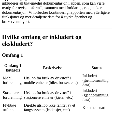
inkluderer all tilgjengelig dokumentasjon i appen, som kan være
nyttig for revisjonsformål, sammen med forklaringer og lenker til
dokumentasjon. Vi forbedrer kontinuerlig rapporten med ytterligere
funksjoner og mer detaljerte data for å styrke åpenhet og
brukervennlighet.
Hvilke omfang er inkludert og
ekskludert?
Omfang 1
Omfang 1
Beskrivelse
Status
kategori
Inkludert
Mobil
Utslipp fra bruk av drivstoff i
(gjennomsnittlig
forbrenning
mobile enheter (biler, busser, etc.)
data)
Inkludert
Stasjonær
Utslipp fra bruk av drivstoff i
(gjennomsnittlig
forbrenning
stasjonære enheter (kjeler, etc.)
data)
Flyktige
Direkte utslipp ikke fanget av et
Kommer snart
utslipp
fangstsystem (lekkasjer, etc.)