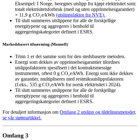
Eksempel: I Norge, beregnes utslipp fra kjøpt elektrisitet som:
totalt elektrisitetsforbruk (med og uten opprinnelsesgarantier)
× 11,9 g CO₂e/kWh
(utslippsfaktor fra NVE).
Til slutt summeres utslippene for alle de forskjellige
energitypene og aggregeres i henhold til
aggregeringskategorier definert i ESRS.
Markedsbasert tilnærming (Manuell)
Trinn 1 er det samme som for den stedsbaserte metoden.
Energi som dekkes av opprinnelsesgarantier tilordnes
utslippsfaktoren spesifisert i det kontraktsmessige
instrumentet, oftest 0 g CO₂e/kWh. Energi som ikke dekkes
av garantier, multipliseres med restmiksutslippsfaktoren
(f.eks., 535 g CO₂e/kWh for norsk elektrisitet i 2024).
Til slutt summeres utslippene for alle de forskjellige
energitypene og aggregeres i henhold til
aggregeringskategorier definert i ESRS.
For detaljert informasjon om
Omfang 2 utslipp og tildelingsmetoder,
se vår støtteartikkel.
Omfang 3