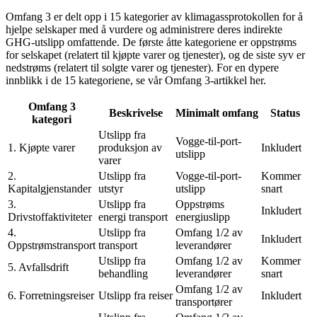
Omfang 3 er delt opp i 15 kategorier av klimagassprotokollen for å
hjelpe selskaper med å vurdere og administrere deres indirekte
GHG-utslipp omfattende. De første åtte kategoriene er oppstrøms
for selskapet (relatert til kjøpte varer og tjenester), og de siste syv er
nedstrøms (relatert til solgte varer og tjenester). For en dypere
innblikk i de 15 kategoriene, se vår Omfang 3-artikkel her.
Omfang 3
Beskrivelse
Minimalt omfang
Status
kategori
Utslipp fra
Vogge-til-port-
1. Kjøpte varer
produksjon av
Inkludert
utslipp
varer
2.
Utslipp fra
Vogge-til-port-
Kommer
Kapitalgjenstander
utstyr
utslipp
snart
3.
Utslipp fra
Oppstrøms
Inkludert
Drivstoffaktiviteter
energi transport
energiuslipp
4.
Utslipp fra
Omfang 1/2 av
Inkludert
Oppstrømstransport
transport
leverandører
Utslipp fra
Omfang 1/2 av
Kommer
5. Avfallsdrift
behandling
leverandører
snart
Omfang 1/2 av
6. Forretningsreiser
Utslipp fra reiser
Inkludert
transportører