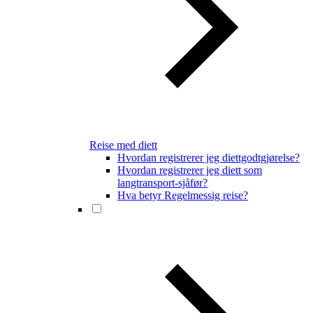
Reise med diett
Hvordan registrerer jeg diettgodtgjørelse?
Hvordan registrerer jeg diett som
langtransport-sjåfør?
Hva betyr Regelmessig reise?