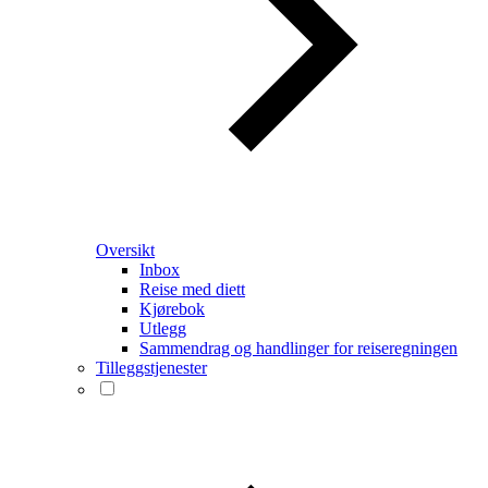
Oversikt
Inbox
Reise med diett
Kjørebok
Utlegg
Sammendrag og handlinger for reiseregningen
Tilleggstjenester