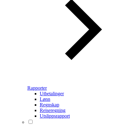
Rapporter
Utbetalinger
Lønn
Regnskap
Reiseregning
Utslippsrapport