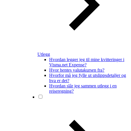
Utlegg
Hvordan legger jeg til mine kvitteringer i
Visma.net Expense?
Hvor hentes valutakursen fra?
Hvorfor må jeg fylle ut utslippsdetaljer og
hva er det?
Hvordan slår jeg sammen utlegg i en
reiseregning?