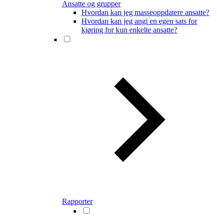
Ansatte og grupper
Hvordan kan jeg masseoppdatere ansatte?
Hvordan kan jeg angi en egen sats for
kjøring for kun enkelte ansatte?
Rapporter