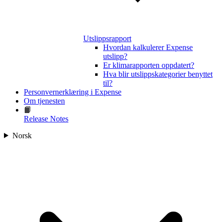
Utslippsrapport
Hvordan kalkulerer Expense
utslipp?
Er klimarapporten oppdatert?
Hva blir utslippskategorier benyttet
til?
Personvernerklæring i Expense
Om tjenesten
📙
Release Notes
Norsk