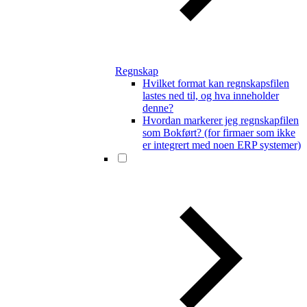
Regnskap
Hvilket format kan regnskapsfilen
lastes ned til, og hva inneholder
denne?
Hvordan markerer jeg regnskapfilen
som Bokført? (for firmaer som ikke
er integrert med noen ERP systemer)