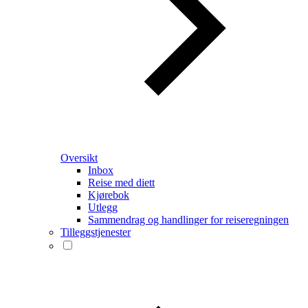
Oversikt
Inbox
Reise med diett
Kjørebok
Utlegg
Sammendrag og handlinger for reiseregningen
Tilleggstjenester