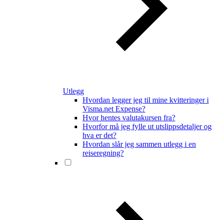
Utlegg
Hvordan legger jeg til mine kvitteringer i
Visma.net Expense?
Hvor hentes valutakursen fra?
Hvorfor må jeg fylle ut utslippsdetaljer og
hva er det?
Hvordan slår jeg sammen utlegg i en
reiseregning?