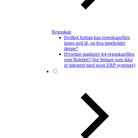
Regnskap
Hvilket format kan regnskapsfilen
lastes ned til, og hva inneholder
denne?
Hvordan markerer jeg regnskapfilen
som Bokført? (for firmaer som ikke
er integrert med noen ERP systemer)