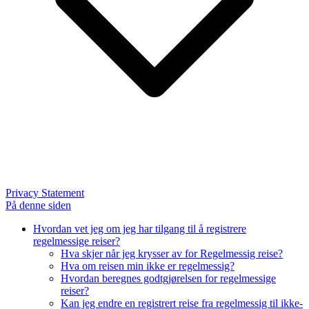
Privacy Statement
På denne siden
Hvordan vet jeg om jeg har tilgang til å registrere
regelmessige reiser?
Hva skjer når jeg krysser av for Regelmessig reise?
Hva om reisen min ikke er regelmessig?
Hvordan beregnes godtgjørelsen for regelmessige
reiser?
Kan jeg endre en registrert reise fra regelmessig til ikke-