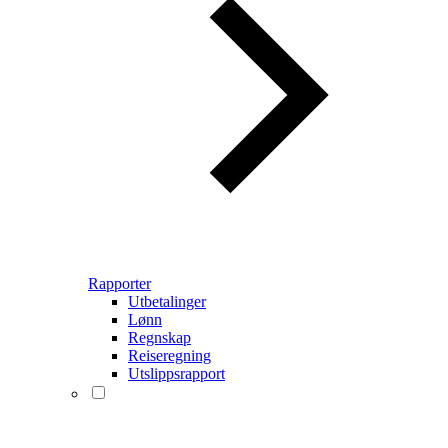
Rapporter
Utbetalinger
Lønn
Regnskap
Reiseregning
Utslippsrapport