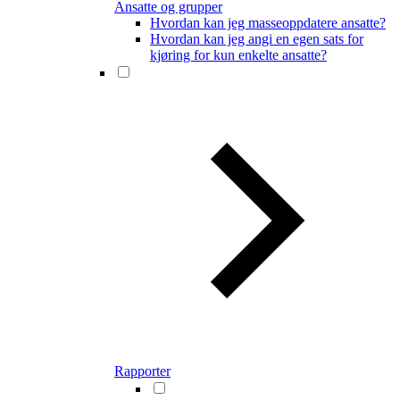
Ansatte og grupper
Hvordan kan jeg masseoppdatere ansatte?
Hvordan kan jeg angi en egen sats for
kjøring for kun enkelte ansatte?
Rapporter