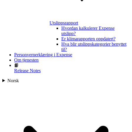
Utslippsrapport
Hvordan kalkulerer Expense
utslipp?
Er klimarapporten oppdatert?
Hva blir utslippskategorier benyttet
til?
Personvernerklæring i Expense
Om tjenesten
📙
Release Notes
Norsk