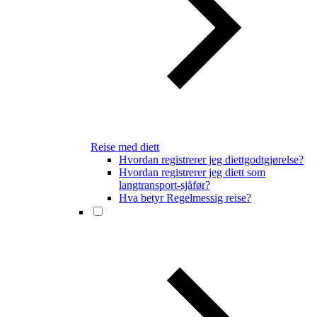
Reise med diett
Hvordan registrerer jeg diettgodtgjørelse?
Hvordan registrerer jeg diett som
langtransport-sjåfør?
Hva betyr Regelmessig reise?