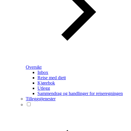
Oversikt
Inbox
Reise med diett
Kjørebok
Utlegg
Sammendrag og handlinger for reiseregningen
Tilleggstjenester