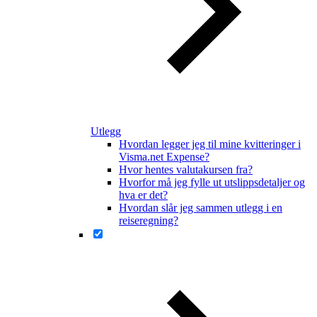
Utlegg
Hvordan legger jeg til mine kvitteringer i
Visma.net Expense?
Hvor hentes valutakursen fra?
Hvorfor må jeg fylle ut utslippsdetaljer og
hva er det?
Hvordan slår jeg sammen utlegg i en
reiseregning?