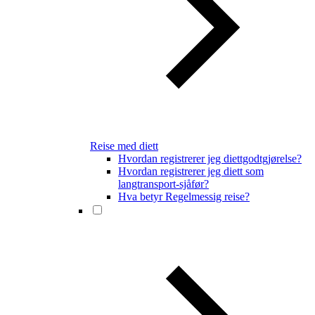
Reise med diett
Hvordan registrerer jeg diettgodtgjørelse?
Hvordan registrerer jeg diett som
langtransport-sjåfør?
Hva betyr Regelmessig reise?