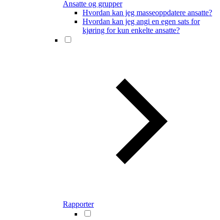
Ansatte og grupper
Hvordan kan jeg masseoppdatere ansatte?
Hvordan kan jeg angi en egen sats for
kjøring for kun enkelte ansatte?
Rapporter