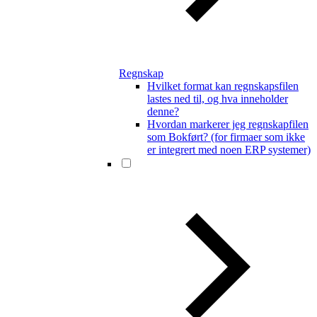
Regnskap
Hvilket format kan regnskapsfilen
lastes ned til, og hva inneholder
denne?
Hvordan markerer jeg regnskapfilen
som Bokført? (for firmaer som ikke
er integrert med noen ERP systemer)