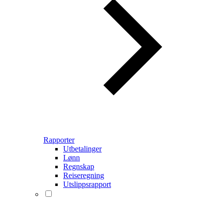
Rapporter
Utbetalinger
Lønn
Regnskap
Reiseregning
Utslippsrapport