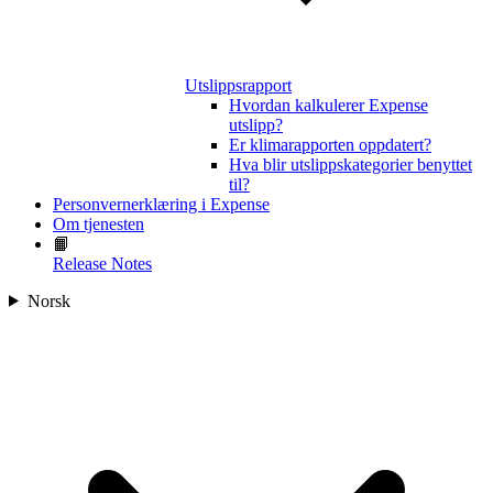
Utslippsrapport
Hvordan kalkulerer Expense
utslipp?
Er klimarapporten oppdatert?
Hva blir utslippskategorier benyttet
til?
Personvernerklæring i Expense
Om tjenesten
📙
Release Notes
Norsk