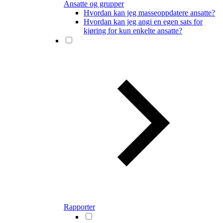
Ansatte og grupper
Hvordan kan jeg masseoppdatere ansatte?
Hvordan kan jeg angi en egen sats for
kjøring for kun enkelte ansatte?
Rapporter