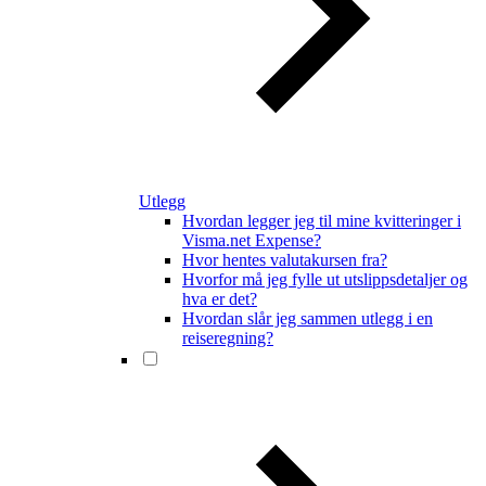
Utlegg
Hvordan legger jeg til mine kvitteringer i
Visma.net Expense?
Hvor hentes valutakursen fra?
Hvorfor må jeg fylle ut utslippsdetaljer og
hva er det?
Hvordan slår jeg sammen utlegg i en
reiseregning?