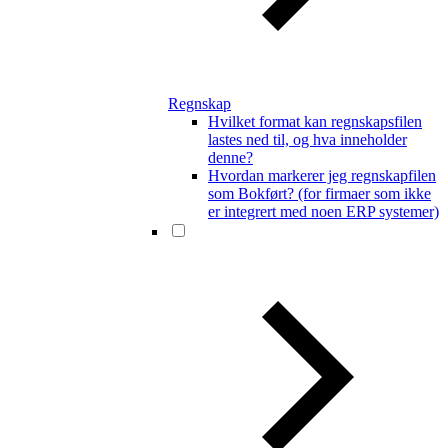
Regnskap
Hvilket format kan regnskapsfilen
lastes ned til, og hva inneholder
denne?
Hvordan markerer jeg regnskapfilen
som Bokført? (for firmaer som ikke
er integrert med noen ERP systemer)