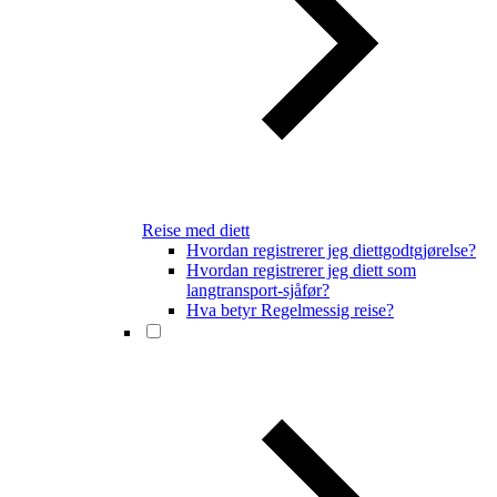
Reise med diett
Hvordan registrerer jeg diettgodtgjørelse?
Hvordan registrerer jeg diett som
langtransport-sjåfør?
Hva betyr Regelmessig reise?