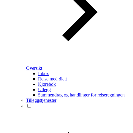
Oversikt
Inbox
Reise med diett
Kjørebok
Utlegg
Sammendrag og handlinger for reiseregningen
Tilleggstjenester