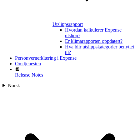
Utslippsrapport
Hvordan kalkulerer Expense
utslipp?
Er klimarapporten oppdatert?
Hva blir utslippskategorier benyttet
til?
Personvernerklæring i Expense
Om tjenesten
📙
Release Notes
Norsk