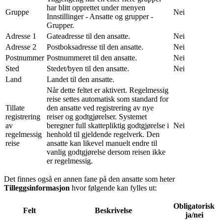
har blitt opprettet under menyen
Gruppe
Nei
Innstillinger - Ansatte og grupper -
Grupper.
Adresse 1
Gateadresse til den ansatte.
Nei
Adresse 2
Postboksadresse til den ansatte.
Nei
Postnummer
Postnummeret til den ansatte.
Nei
Sted
Stedet/byen til den ansatte.
Nei
Land
Landet til den ansatte.
Når dette feltet er aktivert. Regelmessig
reise settes automatisk som standard for
Tillate
den ansatte ved registrering av nye
registrering
reiser og godtgjørelser. Systemet
av
beregner full skattepliktig godtgjørelse i
Nei
regelmessig
henhold til gjeldende regelverk. Den
reise
ansatte kan likevel manuelt endre til
vanlig godtgjørelse dersom reisen ikke
er regelmessig.
Det finnes også en annen fane på den ansatte som heter
Tilleggsinformasjon
hvor følgende kan fylles ut:
Obligatorisk
Felt
Beskrivelse
ja/nei