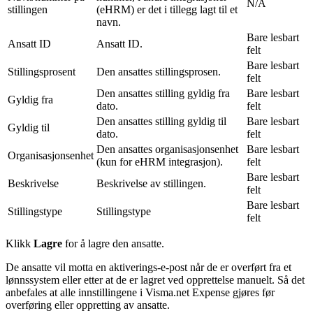
N/A
stillingen
(eHRM) er det i tillegg lagt til et
navn.
Bare lesbart
Ansatt ID
Ansatt ID.
felt
Bare lesbart
Stillingsprosent
Den ansattes stillingsprosen.
felt
Den ansattes stilling gyldig fra
Bare lesbart
Gyldig fra
dato.
felt
Den ansattes stilling gyldig til
Bare lesbart
Gyldig til
dato.
felt
Den ansattes organisasjonsenhet
Bare lesbart
Organisasjonsenhet
(kun for eHRM integrasjon).
felt
Bare lesbart
Beskrivelse
Beskrivelse av stillingen.
felt
Bare lesbart
Stillingstype
Stillingstype
felt
Klikk
Lagre
for å lagre den ansatte.
De ansatte vil motta en aktiverings-e-post når de er overført fra et
lønnssystem eller etter at de er lagret ved opprettelse manuelt. Så det
anbefales at alle innstillingene i Visma.net Expense gjøres før
overføring eller oppretting av ansatte.