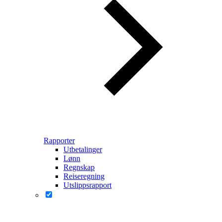
Rapporter
Utbetalinger
Lønn
Regnskap
Reiseregning
Utslippsrapport