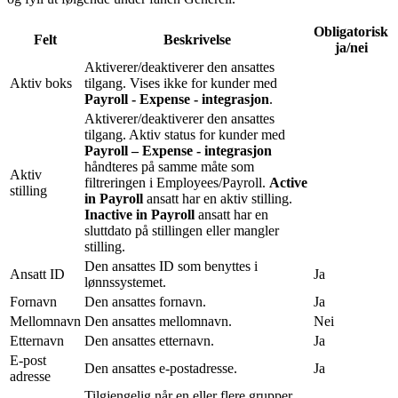
Obligatorisk
Felt
Beskrivelse
ja/nei
Aktiverer/deaktiverer den ansattes
Aktiv boks
tilgang. Vises ikke for kunder med
Payroll - Expense - integrasjon
.
Aktiverer/deaktiverer den ansattes
tilgang. Aktiv status for kunder med
Payroll – Expense - integrasjon
håndteres på samme måte som
Aktiv
filtreringen i Employees/Payroll.
Active
stilling
in Payroll
ansatt har en aktiv stilling.
Inactive in Payroll
ansatt har en
sluttdato på stillingen eller mangler
stilling.
Den ansattes ID som benyttes i
Ansatt ID
Ja
lønnssystemet.
Fornavn
Den ansattes fornavn.
Ja
Mellomnavn
Den ansattes mellomnavn.
Nei
Etternavn
Den ansattes etternavn.
Ja
E-post
Den ansattes e-postadresse.
Ja
adresse
Tilgjengelig når en eller flere grupper