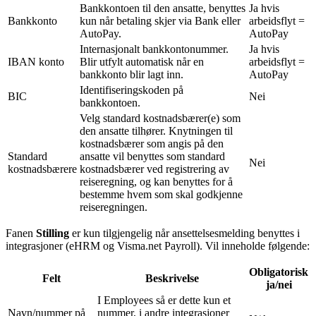
Bankkontoen til den ansatte, benyttes
Ja hvis
Bankkonto
kun når betaling skjer via Bank eller
arbeidsflyt =
AutoPay.
AutoPay
Internasjonalt bankkontonummer.
Ja hvis
IBAN konto
Blir utfylt automatisk når en
arbeidsflyt =
bankkonto blir lagt inn.
AutoPay
Identifiseringskoden på
BIC
Nei
bankkontoen.
Velg standard kostnadsbærer(e) som
den ansatte tilhører. Knytningen til
kostnadsbærer som angis på den
Standard
ansatte vil benyttes som standard
Nei
kostnadsbærere
kostnadsbærer ved registrering av
reiseregning, og kan benyttes for å
bestemme hvem som skal godkjenne
reiseregningen.
Fanen
Stilling
er kun tilgjengelig når ansettelsesmelding benyttes i
integrasjoner (eHRM og Visma.net Payroll). Vil inneholde følgende:
Obligatorisk
Felt
Beskrivelse
ja/nei
I Employees så er dette kun et
Navn/nummer på
nummer, i andre integrasjoner