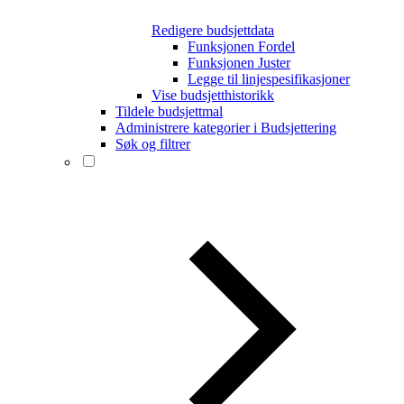
Redigere budsjettdata
Funksjonen Fordel
Funksjonen Juster
Legge til linjespesifikasjoner
Vise budsjetthistorikk
Tildele budsjettmal
Administrere kategorier i Budsjettering
Søk og filtrer