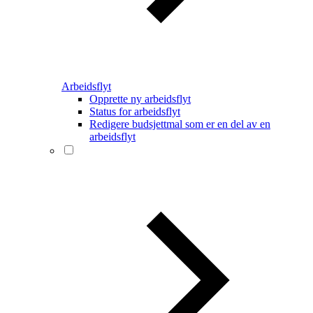
Arbeidsflyt
Opprette ny arbeidsflyt
Status for arbeidsflyt
Redigere budsjettmal som er en del av en
arbeidsflyt