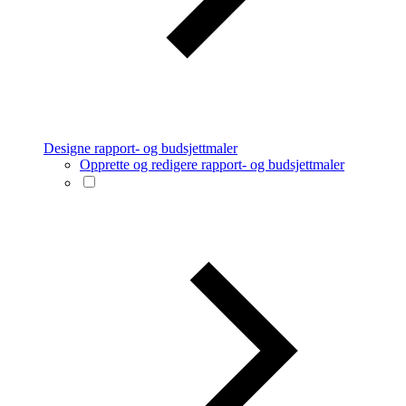
Designe rapport- og budsjettmaler
Opprette og redigere rapport- og budsjettmaler