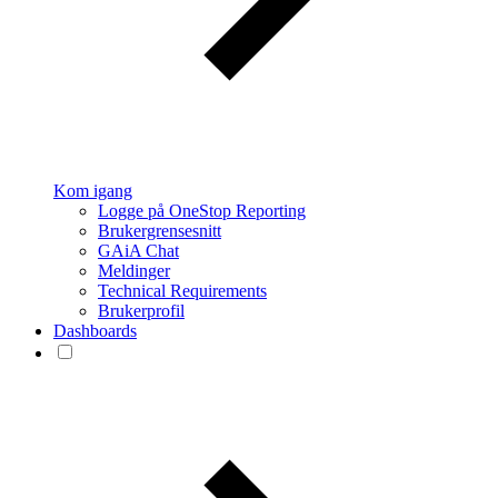
Kom igang
Logge på OneStop Reporting
Brukergrensesnitt
GAiA Chat
Meldinger
Technical Requirements
Brukerprofil
Dashboards