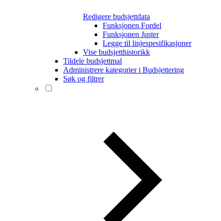
Redigere budsjettdata
Funksjonen Fordel
Funksjonen Juster
Legge til linjespesifikasjoner
Vise budsjetthistorikk
Tildele budsjettmal
Administrere kategorier i Budsjettering
Søk og filtrer