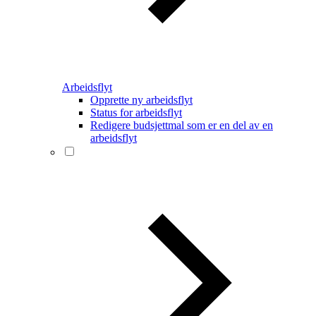
Arbeidsflyt
Opprette ny arbeidsflyt
Status for arbeidsflyt
Redigere budsjettmal som er en del av en
arbeidsflyt