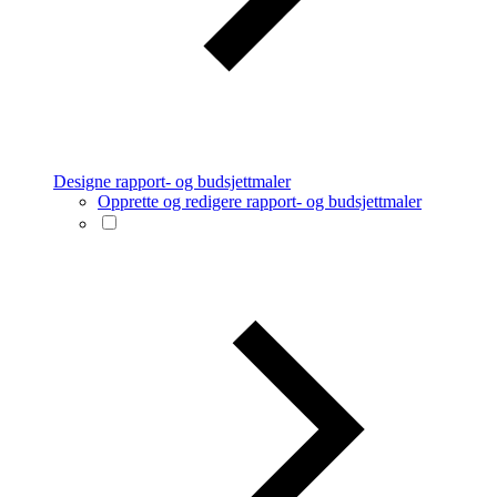
Designe rapport- og budsjettmaler
Opprette og redigere rapport- og budsjettmaler