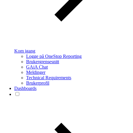
Kom igang
Logge på OneStop Reporting
Brukergrensesnitt
GAiA Chat
Meldinger
Technical Requirements
Brukerprofil
Dashboards