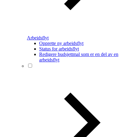
Arbeidsflyt
Opprette ny arbeidsflyt
Status for arbeidsflyt
Redigere budsjettmal som er en del av en
arbeidsflyt