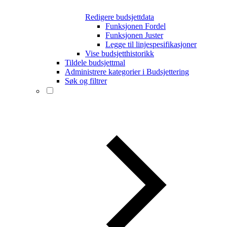
Redigere budsjettdata
Funksjonen Fordel
Funksjonen Juster
Legge til linjespesifikasjoner
Vise budsjetthistorikk
Tildele budsjettmal
Administrere kategorier i Budsjettering
Søk og filtrer