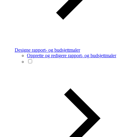
Designe rapport- og budsjettmaler
Opprette og redigere rapport- og budsjettmaler