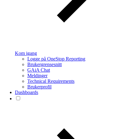
Kom igang
Logge på OneStop Reporting
Brukergrensesnitt
GAiA Chat
Meldinger
Technical Requirements
Brukerprofil
Dashboards