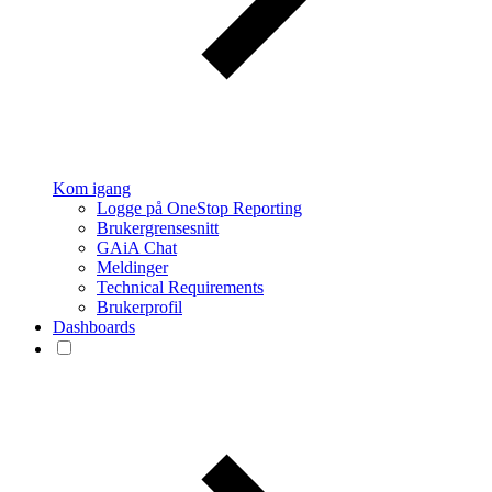
Kom igang
Logge på OneStop Reporting
Brukergrensesnitt
GAiA Chat
Meldinger
Technical Requirements
Brukerprofil
Dashboards