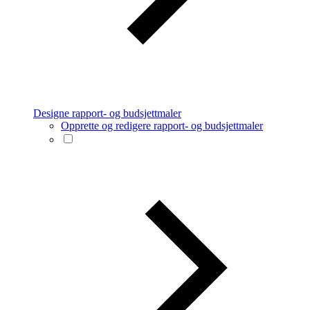
Designe rapport- og budsjettmaler
Opprette og redigere rapport- og budsjettmaler