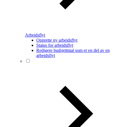
Arbeidsflyt
Opprette ny arbeidsflyt
Status for arbeidsflyt
Redigere budsjettmal som er en del av en
arbeidsflyt