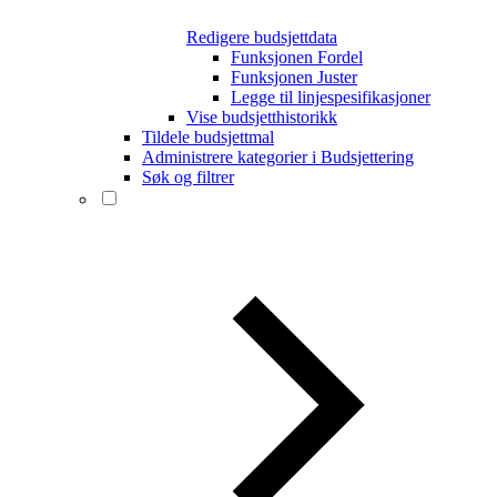
Redigere budsjettdata
Funksjonen Fordel
Funksjonen Juster
Legge til linjespesifikasjoner
Vise budsjetthistorikk
Tildele budsjettmal
Administrere kategorier i Budsjettering
Søk og filtrer