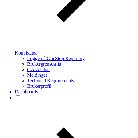
Kom igang
Logge på OneStop Reporting
Brukergrensesnitt
GAiA Chat
Meldinger
Technical Requirements
Brukerprofil
Dashboards