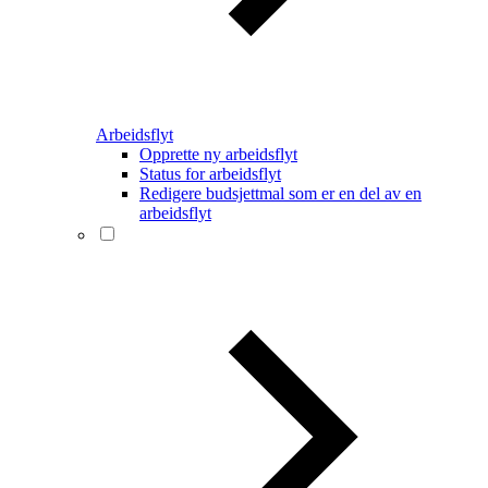
Arbeidsflyt
Opprette ny arbeidsflyt
Status for arbeidsflyt
Redigere budsjettmal som er en del av en
arbeidsflyt