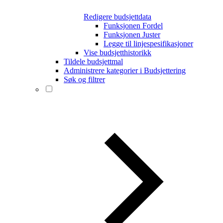
Redigere budsjettdata
Funksjonen Fordel
Funksjonen Juster
Legge til linjespesifikasjoner
Vise budsjetthistorikk
Tildele budsjettmal
Administrere kategorier i Budsjettering
Søk og filtrer