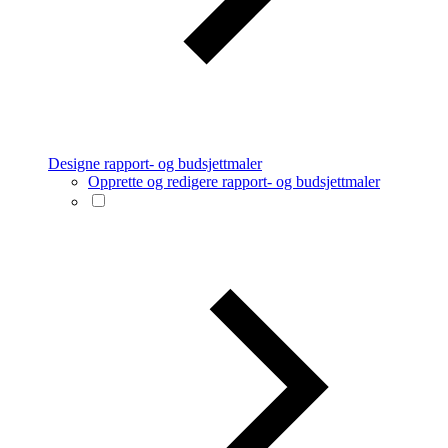
Designe rapport- og budsjettmaler
Opprette og redigere rapport- og budsjettmaler