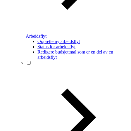
Arbeidsflyt
Opprette ny arbeidsflyt
Status for arbeidsflyt
Redigere budsjettmal som er en del av en
arbeidsflyt