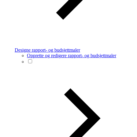
Designe rapport- og budsjettmaler
Opprette og redigere rapport- og budsjettmaler