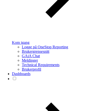
Kom igang
Logge på OneStop Reporting
Brukergrensesnitt
GAiA Chat
Meldinger
Technical Requirements
Brukerprofil
Dashboards