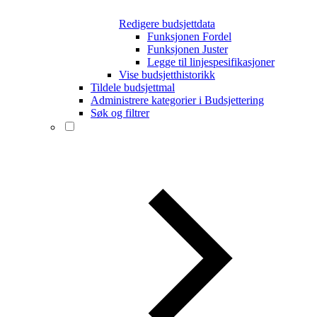
Redigere budsjettdata
Funksjonen Fordel
Funksjonen Juster
Legge til linjespesifikasjoner
Vise budsjetthistorikk
Tildele budsjettmal
Administrere kategorier i Budsjettering
Søk og filtrer