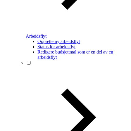
Arbeidsflyt
Opprette ny arbeidsflyt
Status for arbeidsflyt
Redigere budsjettmal som er en del av en
arbeidsflyt