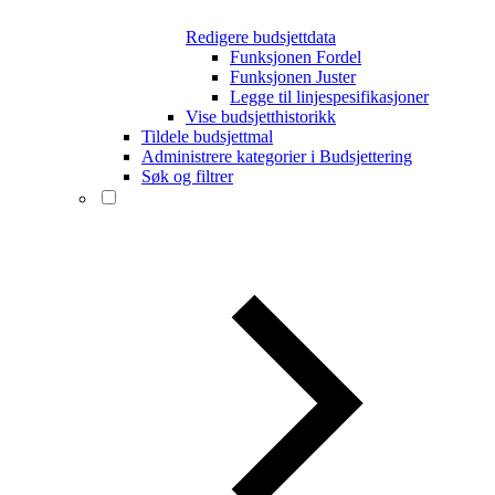
Redigere budsjettdata
Funksjonen Fordel
Funksjonen Juster
Legge til linjespesifikasjoner
Vise budsjetthistorikk
Tildele budsjettmal
Administrere kategorier i Budsjettering
Søk og filtrer