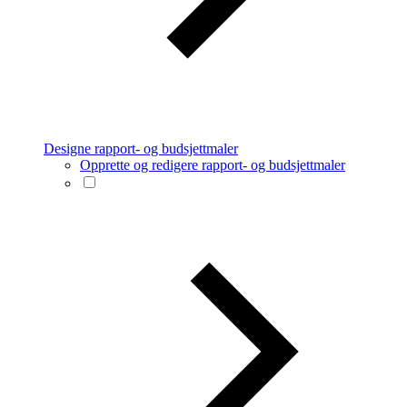
Designe rapport- og budsjettmaler
Opprette og redigere rapport- og budsjettmaler