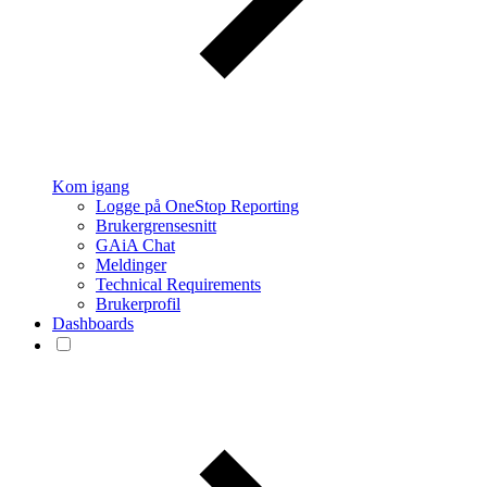
Kom igang
Logge på OneStop Reporting
Brukergrensesnitt
GAiA Chat
Meldinger
Technical Requirements
Brukerprofil
Dashboards