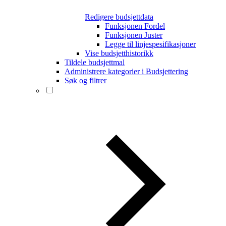
Redigere budsjettdata
Funksjonen Fordel
Funksjonen Juster
Legge til linjespesifikasjoner
Vise budsjetthistorikk
Tildele budsjettmal
Administrere kategorier i Budsjettering
Søk og filtrer