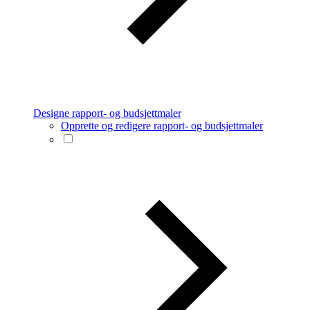
Designe rapport- og budsjettmaler
Opprette og redigere rapport- og budsjettmaler