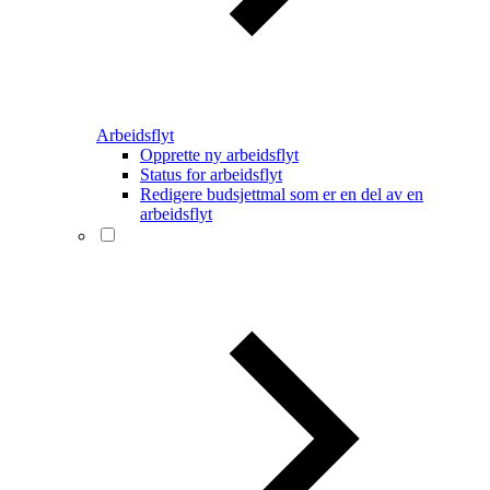
Arbeidsflyt
Opprette ny arbeidsflyt
Status for arbeidsflyt
Redigere budsjettmal som er en del av en
arbeidsflyt