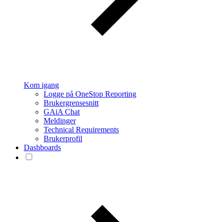
Kom igang
Logge på OneStop Reporting
Brukergrensesnitt
GAiA Chat
Meldinger
Technical Requirements
Brukerprofil
Dashboards