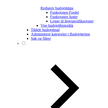
Redigere budsjettdata
Funksjonen Fordel
Funksjonen Juster
Legge til linjespesifikasjoner
Vise budsjetthistorikk
Tildele budsjettmal
Administrere kategorier i Budsjettering
Søk og filtrer