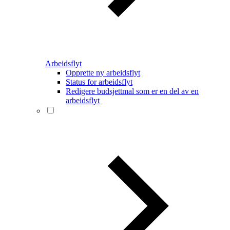
Arbeidsflyt
Opprette ny arbeidsflyt
Status for arbeidsflyt
Redigere budsjettmal som er en del av en
arbeidsflyt