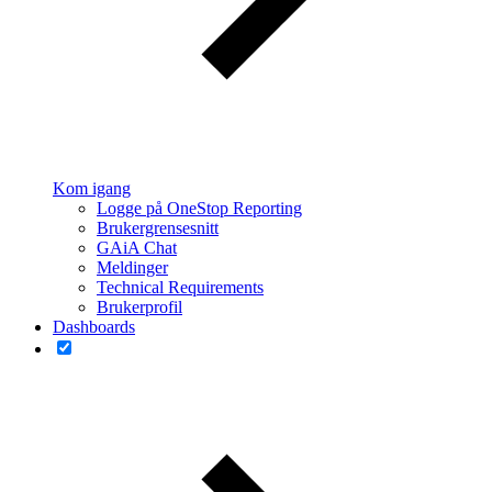
Kom igang
Logge på OneStop Reporting
Brukergrensesnitt
GAiA Chat
Meldinger
Technical Requirements
Brukerprofil
Dashboards