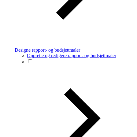
Designe rapport- og budsjettmaler
Opprette og redigere rapport- og budsjettmaler