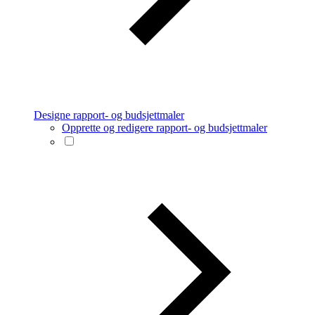
Designe rapport- og budsjettmaler
Opprette og redigere rapport- og budsjettmaler