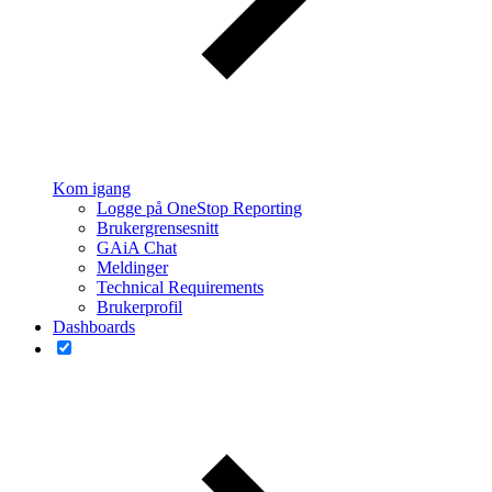
Kom igang
Logge på OneStop Reporting
Brukergrensesnitt
GAiA Chat
Meldinger
Technical Requirements
Brukerprofil
Dashboards