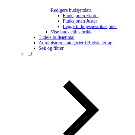
Redigere budsjettdata
Funksjonen Fordel
Funksjonen Juster
Legge til linjespesifikasjoner
Vise budsjetthistorikk
Tildele budsjettmal
Administrere kategorier i Budsjettering
Søk og filtrer