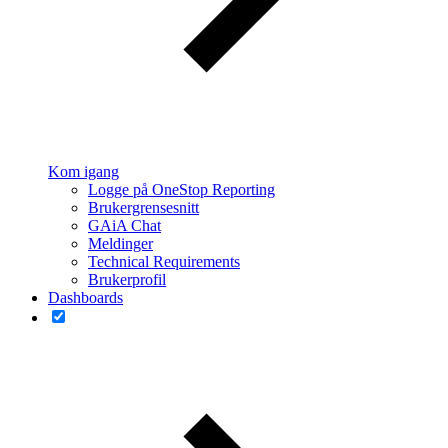
Kom igang
Logge på OneStop Reporting
Brukergrensesnitt
GAiA Chat
Meldinger
Technical Requirements
Brukerprofil
Dashboards