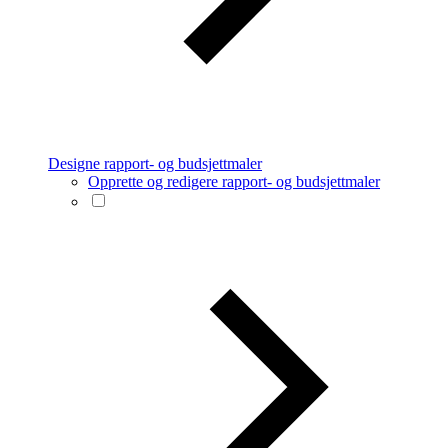
Designe rapport- og budsjettmaler
Opprette og redigere rapport- og budsjettmaler