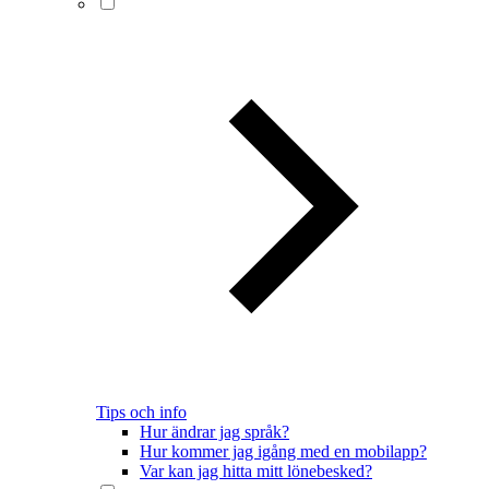
Tips och info
Hur ändrar jag språk?
Hur kommer jag igång med en mobilapp?
Var kan jag hitta mitt lönebesked?