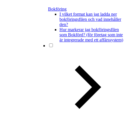
Bokföring
I vilket format kan jag ladda ner
bokföringsfilen och vad innehåller
den?
Hur markerar jag bokföringsfilen
som Bokförd? (för företag som inte
är integrerade med ett affärssystem)