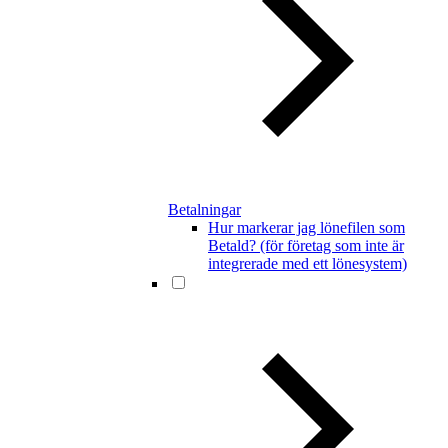
Betalningar
Hur markerar jag lönefilen som
Betald? (för företag som inte är
integrerade med ett lönesystem)