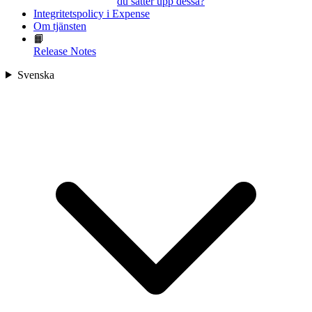
du sätter upp dessa?
Integritetspolicy i Expense
Om tjänsten
📙
Release Notes
Svenska