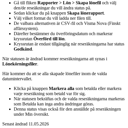
Gå till fliken
Rapporter > Lön > Skapa lönefil
och välj
den/de reseäkningar du vill ändra status på.
Sedan klickar du på knappen
Skapa lönerapport
.
Välj vilket format du vill ladda ner filen till.
De valbara alternativen är CSV-fil och Visma Nova (Finskt
affärssystem).
Därefter bestämmer du överföringsdatum och markerar
kryssrutan
Överförd till lön
.
Kryssrutan är endast tillgänglig när reseräkningarna har status
Godkänd
.
När statusen är ändrad kommer reseräkningarna att synas i
Lönekörningsfiler
.
Här kommer du att se alla skapade lönefiler inom de valda
datumintervallet.
Klicka på knappen
Markera alla
som betalda eller markera
varje reseräkning som betald var för sig.
När statusen bekräftas och de valda reseräkningarna markeras
som Betalda kan inga andra ändringar göras.
Denna status visas också för den anställde på reseräkningen
under Min översikt.
Senast ändrad 11.05.2026