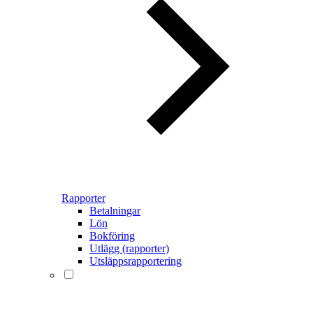
Rapporter
Betalningar
Lön
Bokföring
Utlägg (rapporter)
Utsläppsrapportering