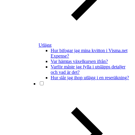
Utlägg
Hur bifogar jag mina kvitton i Visma.net
Expense?
Var hämtas växelkursen ifrån?
Varför måste jag fylla i utsläpps detaljer
och vad är det?
Hur slår jag ihop utlägg i en reseräkning?