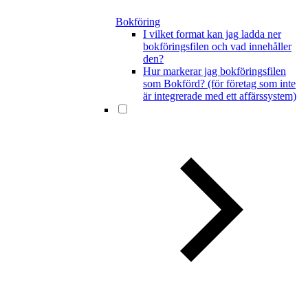
Bokföring
I vilket format kan jag ladda ner
bokföringsfilen och vad innehåller
den?
Hur markerar jag bokföringsfilen
som Bokförd? (för företag som inte
är integrerade med ett affärssystem)