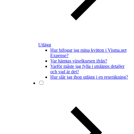
Utlägg
Hur bifogar jag mina kvitton i Visma.net
Expense?
Var hämtas växelkursen ifrån?
Varför måste jag fylla i utsläpps detaljer
och vad är det?
Hur slår jag ihop utlägg i en reseräkning?