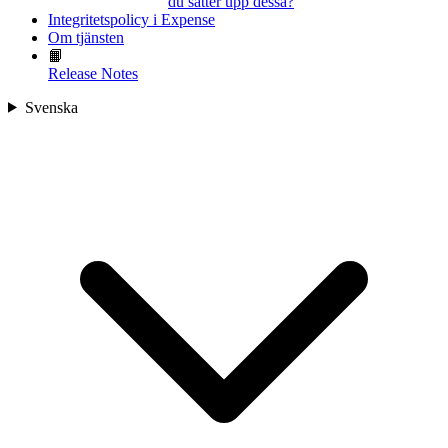
du sätter upp dessa?
Integritetspolicy i Expense
Om tjänsten
📙
Release Notes
Svenska