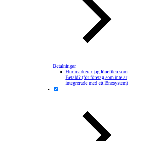
Betalningar
Hur markerar jag lönefilen som
Betald? (för företag som inte är
integrerade med ett lönesystem)