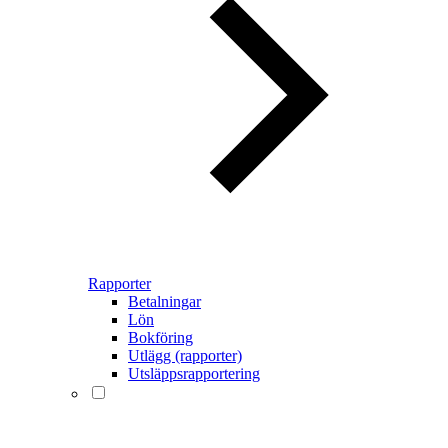
Rapporter
Betalningar
Lön
Bokföring
Utlägg (rapporter)
Utsläppsrapportering