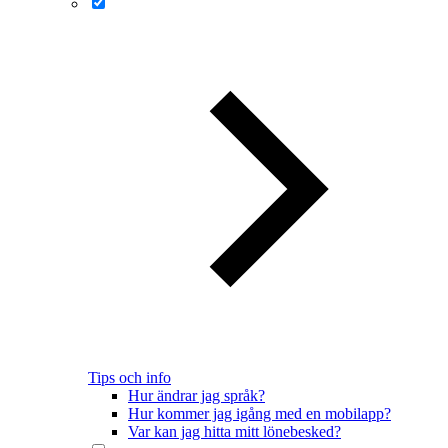
Tips och info
Hur ändrar jag språk?
Hur kommer jag igång med en mobilapp?
Var kan jag hitta mitt lönebesked?