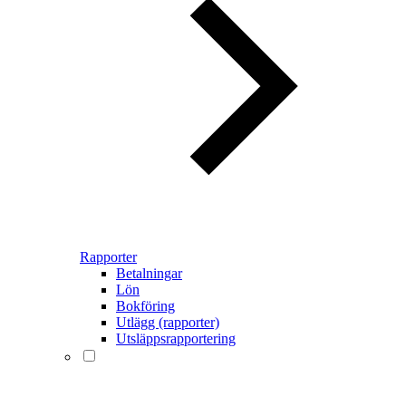
Rapporter
Betalningar
Lön
Bokföring
Utlägg (rapporter)
Utsläppsrapportering