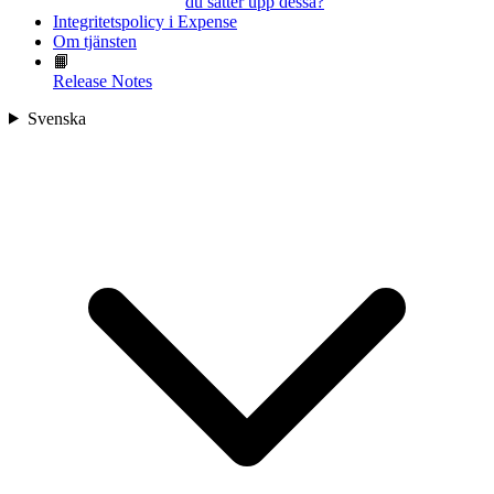
du sätter upp dessa?
Integritetspolicy i Expense
Om tjänsten
📙
Release Notes
Svenska