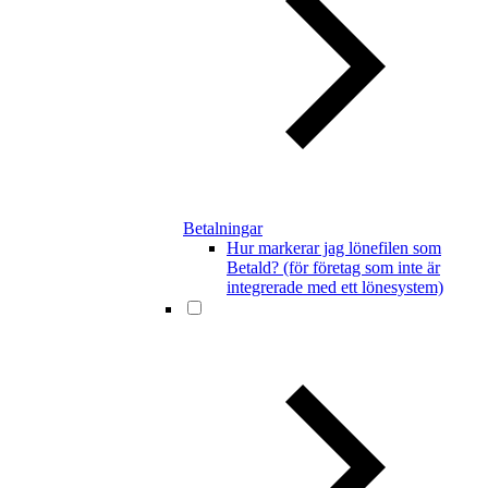
Betalningar
Hur markerar jag lönefilen som
Betald? (för företag som inte är
integrerade med ett lönesystem)