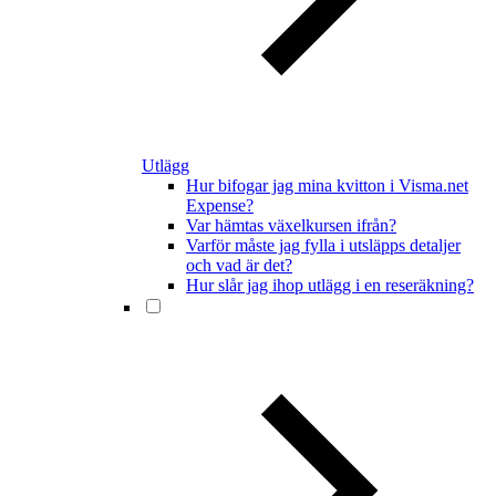
Utlägg
Hur bifogar jag mina kvitton i Visma.net
Expense?
Var hämtas växelkursen ifrån?
Varför måste jag fylla i utsläpps detaljer
och vad är det?
Hur slår jag ihop utlägg i en reseräkning?