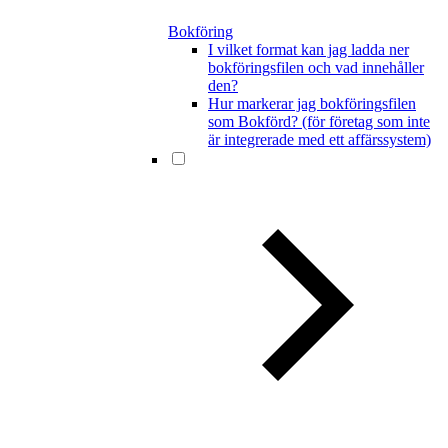
Bokföring
I vilket format kan jag ladda ner
bokföringsfilen och vad innehåller
den?
Hur markerar jag bokföringsfilen
som Bokförd? (för företag som inte
är integrerade med ett affärssystem)