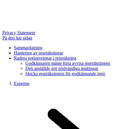
Privacy Statement
På den här sidan
Sammanfatning
Hantering av reseräkningar
Radera registreringar i reseräkning
Godkännaren måste först avvisa reseräkningen
Den anställde gör nödvändiga ändringar
Skicka reseräkningen för godkännande igen
Expense