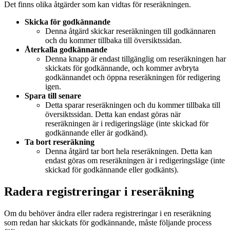
Det finns olika åtgärder som kan vidtas för reseräkningen.
Skicka för godkännande
Denna åtgärd skickar reseräkningen till godkännaren
och du kommer tillbaka till översiktssidan.
Återkalla godkännande
Denna knapp är endast tillgänglig om reseräkningen har
skickats för godkännande, och kommer avbryta
godkännandet och öppna reseräkningen för redigering
igen.
Spara till senare
Detta sparar reseräkningen och du kommer tillbaka till
översiktssidan. Detta kan endast göras när
reseräkningen är i redigeringsläge (inte skickad för
godkännande eller är godkänd).
Ta bort reseräkning
Denna åtgärd tar bort hela reseräkningen. Detta kan
endast göras om reseräkningen är i redigeringsläge (inte
skickad för godkännande eller godkänts).
Radera registreringar i reseräkning
Om du behöver ändra eller radera registreringar i en reseräkning
som redan har skickats för godkännande, måste följande process