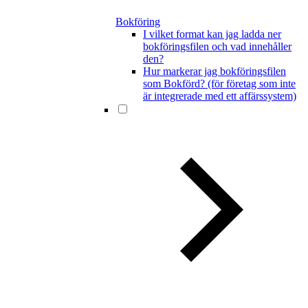
Bokföring
I vilket format kan jag ladda ner
bokföringsfilen och vad innehåller
den?
Hur markerar jag bokföringsfilen
som Bokförd? (för företag som inte
är integrerade med ett affärssystem)