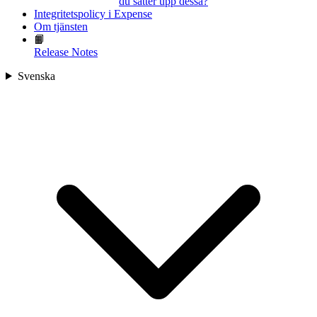
du sätter upp dessa?
Integritetspolicy i Expense
Om tjänsten
📙
Release Notes
Svenska