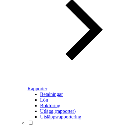
Rapporter
Betalningar
Lön
Bokföring
Utlägg (rapporter)
Utsläppsrapportering