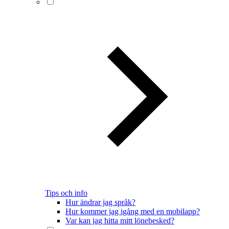
Tips och info
Hur ändrar jag språk?
Hur kommer jag igång med en mobilapp?
Var kan jag hitta mitt lönebesked?