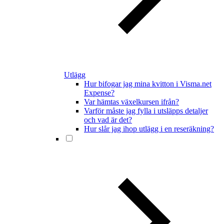
Utlägg
Hur bifogar jag mina kvitton i Visma.net
Expense?
Var hämtas växelkursen ifrån?
Varför måste jag fylla i utsläpps detaljer
och vad är det?
Hur slår jag ihop utlägg i en reseräkning?