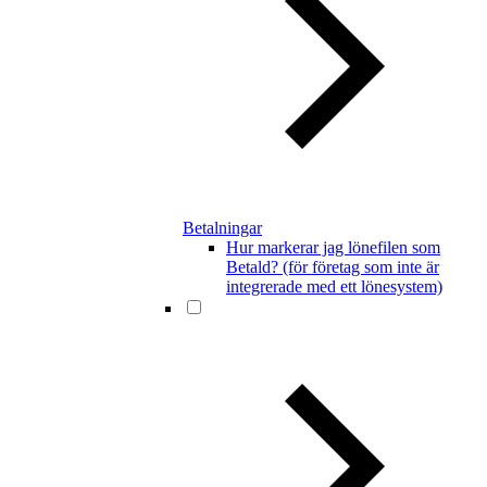
Betalningar
Hur markerar jag lönefilen som
Betald? (för företag som inte är
integrerade med ett lönesystem)