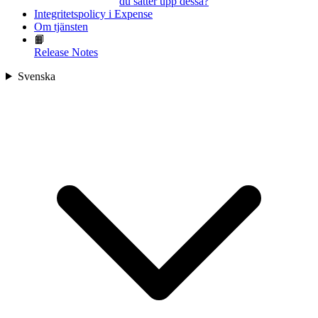
du sätter upp dessa?
Integritetspolicy i Expense
Om tjänsten
📙
Release Notes
Svenska