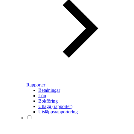
Rapporter
Betalningar
Lön
Bokföring
Utlägg (rapporter)
Utsläppsrapportering