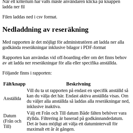
När ett kriterium har valts måste användaren klicka på knappen
ladda ner fil
Filen laddas ned i csv format.
Nedladdning av reseräkning
Med rapporten är det möjligt för administratören att ladda ner alla
godkända reseräkningar inklusive bilagor i PDF-format
Rapporten kan användas vid off-boarding eller om det finns behov
av att ladda ner reseräkningar för alla eller specifika anställda.
Följande finns i rapporten:
Fält/knapp
Beskrivning
Vill du ta ut rapporten på endast en specifik anställd så
kan du välja det här. Endast aktiva anställda visas. Om
Anställda
du väljer alla anställda så laddas alla reseräkningar ned,
inklusive inaktiva.
Välj ett Från och Till datum Både fälten behöver vara
Datum
ifyllda. Filtrering är baserad på godkännandedatum.
(Från och
Det är bara möjligt att välja ett datumintervall för
Till)
maximalt ett år åt gången.