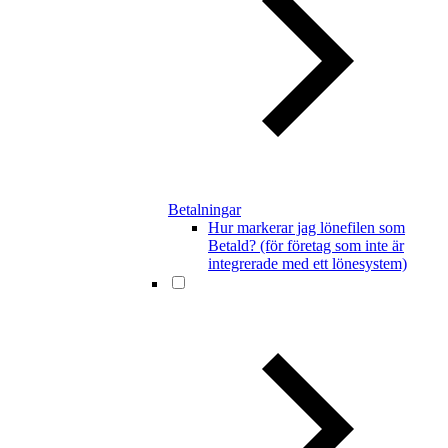
Betalningar
Hur markerar jag lönefilen som
Betald? (för företag som inte är
integrerade med ett lönesystem)