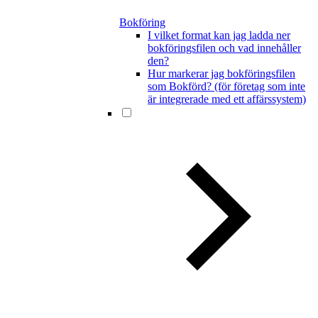
Bokföring
I vilket format kan jag ladda ner
bokföringsfilen och vad innehåller
den?
Hur markerar jag bokföringsfilen
som Bokförd? (för företag som inte
är integrerade med ett affärssystem)