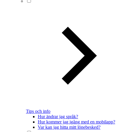
Tips och info
Hur ändrar jag språk?
Hur kommer jag igång med en mobilapp?
Var kan jag hitta mitt lönebesked?