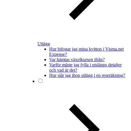
Utlägg
Hur bifogar jag mina kvitton i Visma.net
Expense?
Var hämtas växelkursen ifrån?
Varför måste jag fylla i utsläpps detaljer
och vad är det?
Hur slår jag ihop utlägg i en reseräkning?