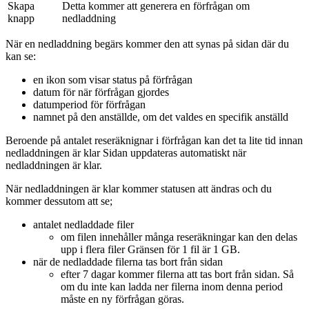
Skapa
Detta kommer att generera en förfrågan om
knapp
nedladdning
När en nedladdning begärs kommer den att synas på sidan där du
kan se:
en ikon som visar status på förfrågan
datum för när förfrågan gjordes
datumperiod för förfrågan
namnet på den anställde, om det valdes en specifik anställd
Beroende på antalet reseräknignar i förfrågan kan det ta lite tid innan
nedladdningen är klar Sidan uppdateras automatiskt när
nedladdningen är klar.
När nedladdningen är klar kommer statusen att ändras och du
kommer dessutom att se;
antalet nedladdade filer
om filen innehåller många reseräkningar kan den delas
upp i flera filer Gränsen för 1 fil är 1 GB.
när de nedladdade filerna tas bort från sidan
efter 7 dagar kommer filerna att tas bort från sidan. Så
om du inte kan ladda ner filerna inom denna period
måste en ny förfrågan göras.