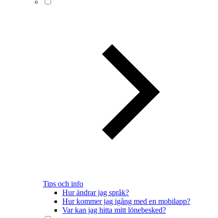
Tips och info
Hur ändrar jag språk?
Hur kommer jag igång med en mobilapp?
Var kan jag hitta mitt lönebesked?