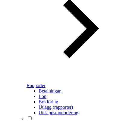
Rapporter
Betalningar
Lön
Bokföring
Utlägg (rapporter)
Utsläppsrapportering