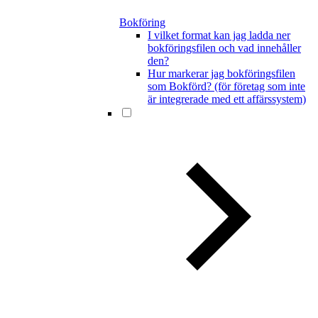
Bokföring
I vilket format kan jag ladda ner
bokföringsfilen och vad innehåller
den?
Hur markerar jag bokföringsfilen
som Bokförd? (för företag som inte
är integrerade med ett affärssystem)