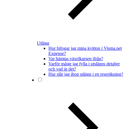
Utlägg
Hur bifogar jag mina kvitton i Visma.net
Expense?
Var hämtas växelkursen ifrån?
Varför måste jag fylla i utsläpps detaljer
och vad är det?
Hur slår jag ihop utlägg i en reseräkning?