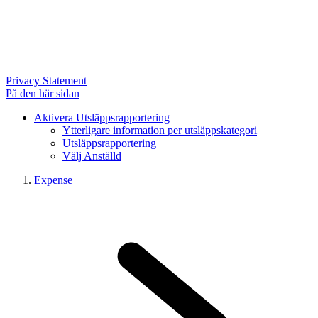
Privacy Statement
På den här sidan
Aktivera Utsläppsrapportering
Ytterligare information per utsläppskategori
Utsläppsrapportering
Välj Anställd
Expense