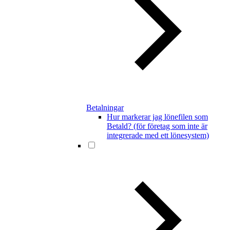
Betalningar
Hur markerar jag lönefilen som
Betald? (för företag som inte är
integrerade med ett lönesystem)