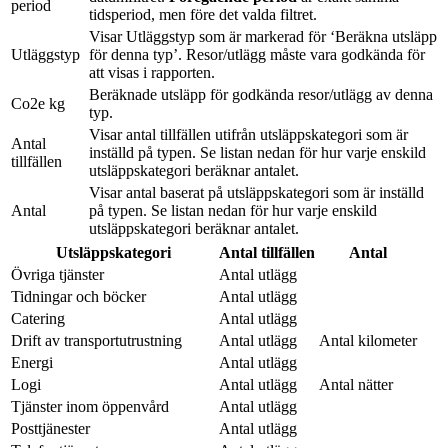
period
tidsperiod, men före det valda filtret.
Visar Utläggstyp som är markerad för ‘Beräkna utsläpp
Utläggstyp
för denna typ’. Resor/utlägg måste vara godkända för
att visas i rapporten.
Beräknade utsläpp för godkända resor/utlägg av denna
Co2e kg
typ.
Visar antal tillfällen utifrån utsläppskategori som är
Antal
inställd på typen. Se listan nedan för hur varje enskild
tillfällen
utsläppskategori beräknar antalet.
Visar antal baserat på utsläppskategori som är inställd
Antal
på typen. Se listan nedan för hur varje enskild
utsläppskategori beräknar antalet.
Utsläppskategori
Antal tillfällen
Antal
Övriga tjänster
Antal utlägg
Tidningar och böcker
Antal utlägg
Catering
Antal utlägg
Drift av transportutrustning
Antal utlägg
Antal kilometer
Energi
Antal utlägg
Logi
Antal utlägg
Antal nätter
Tjänster inom öppenvård
Antal utlägg
Posttjänester
Antal utlägg