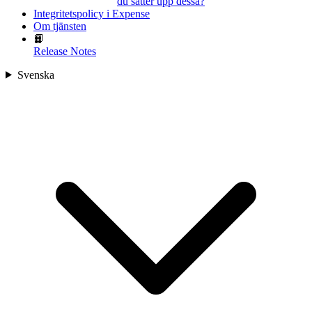
du sätter upp dessa?
Integritetspolicy i Expense
Om tjänsten
📙
Release Notes
Svenska