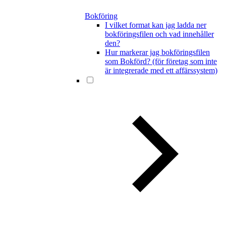
Bokföring
I vilket format kan jag ladda ner
bokföringsfilen och vad innehåller
den?
Hur markerar jag bokföringsfilen
som Bokförd? (för företag som inte
är integrerade med ett affärssystem)