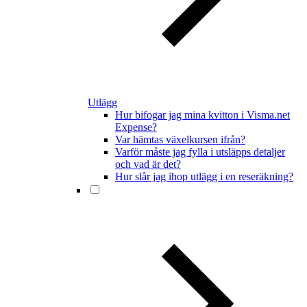
Utlägg
Hur bifogar jag mina kvitton i Visma.net
Expense?
Var hämtas växelkursen ifrån?
Varför måste jag fylla i utsläpps detaljer
och vad är det?
Hur slår jag ihop utlägg i en reseräkning?