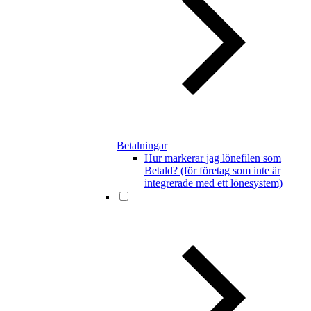
Betalningar
Hur markerar jag lönefilen som
Betald? (för företag som inte är
integrerade med ett lönesystem)