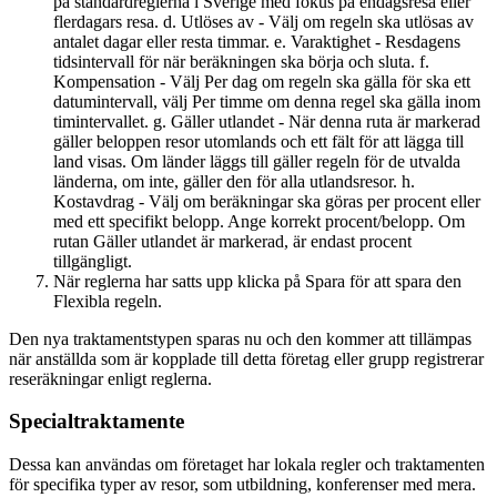
på standardreglerna i Sverige med fokus på endagsresa eller
flerdagars resa. d. Utlöses av - Välj om regeln ska utlösas av
antalet dagar eller resta timmar. e. Varaktighet - Resdagens
tidsintervall för när beräkningen ska börja och sluta. f.
Kompensation - Välj Per dag om regeln ska gälla för ska ett
datumintervall, välj Per timme om denna regel ska gälla inom
timintervallet. g. Gäller utlandet - När denna ruta är markerad
gäller beloppen resor utomlands och ett fält för att lägga till
land visas. Om länder läggs till gäller regeln för de utvalda
länderna, om inte, gäller den för alla utlandsresor. h.
Kostavdrag - Välj om beräkningar ska göras per procent eller
med ett specifikt belopp. Ange korrekt procent/belopp. Om
rutan Gäller utlandet är markerad, är endast procent
tillgängligt.
När reglerna har satts upp klicka på Spara för att spara den
Flexibla regeln.
Den nya traktamentstypen sparas nu och den kommer att tillämpas
när anställda som är kopplade till detta företag eller grupp registrerar
reseräkningar enligt reglerna.
Specialtraktamente
Dessa kan användas om företaget har lokala regler och traktamenten
för specifika typer av resor, som utbildning, konferenser med mera.