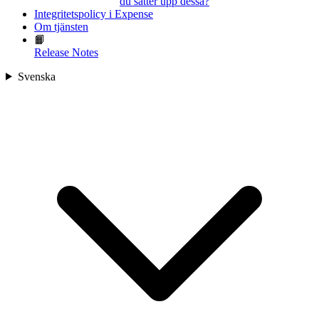
du sätter upp dessa?
Integritetspolicy i Expense
Om tjänsten
📙
Release Notes
Svenska