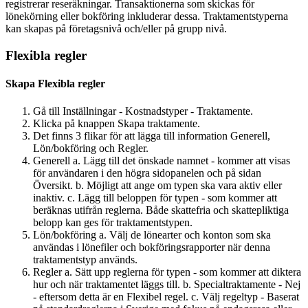
registrerar reseräkningar. Transaktionerna som skickas för
lönekörning eller bokföring inkluderar dessa. Traktamentstyperna
kan skapas på företagsnivå och/eller på grupp nivå.
Flexibla regler
Skapa Flexibla regler
Gå till Inställningar - Kostnadstyper - Traktamente.
Klicka på knappen Skapa traktamente.
Det finns 3 flikar för att lägga till information Generell,
Lön/bokföring och Regler.
Generell a. Lägg till det önskade namnet - kommer att visas
för användaren i den högra sidopanelen och på sidan
Översikt. b. Möjligt att ange om typen ska vara aktiv eller
inaktiv. c. Lägg till beloppen för typen - som kommer att
beräknas utifrån reglerna. Både skattefria och skattepliktiga
belopp kan ges för traktamentstypen.
Lön/bokföring a. Välj de lönearter och konton som ska
användas i lönefiler och bokföringsrapporter när denna
traktamentstyp används.
Regler a. Sätt upp reglerna för typen - som kommer att diktera
hur och när traktamentet läggs till. b. Specialtraktamente - Nej
- eftersom detta är en Flexibel regel. c. Välj regeltyp - Baserat