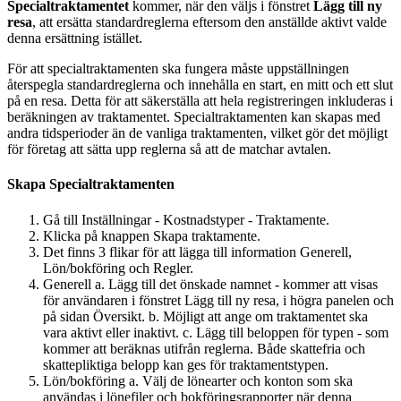
Specialtraktamentet
kommer, när den väljs i fönstret
Lägg till ny
resa
, att ersätta standardreglerna eftersom den anställde aktivt valde
denna ersättning istället.
För att specialtraktamenten ska fungera måste uppställningen
återspegla standardreglerna och innehålla en start, en mitt och ett slut
på en resa. Detta för att säkerställa att hela registreringen inkluderas i
beräkningen av traktamentet. Specialtraktamenten kan skapas med
andra tidsperioder än de vanliga traktamenten, vilket gör det möjligt
för företag att sätta upp reglerna så att de matchar avtalen.
Skapa Specialtraktamenten
Gå till Inställningar - Kostnadstyper - Traktamente.
Klicka på knappen Skapa traktamente.
Det finns 3 flikar för att lägga till information Generell,
Lön/bokföring och Regler.
Generell a. Lägg till det önskade namnet - kommer att visas
för användaren i fönstret Lägg till ny resa, i högra panelen och
på sidan Översikt. b. Möjligt att ange om traktamentet ska
vara aktivt eller inaktivt. c. Lägg till beloppen för typen - som
kommer att beräknas utifrån reglerna. Både skattefria och
skattepliktiga belopp kan ges för traktamentstypen.
Lön/bokföring a. Välj de lönearter och konton som ska
användas i lönefiler och bokföringsrapporter när denna