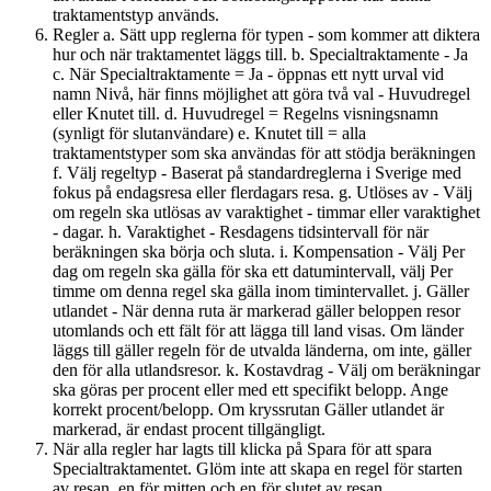
traktamentstyp används.
Regler a. Sätt upp reglerna för typen - som kommer att diktera
hur och när traktamentet läggs till. b. Specialtraktamente - Ja
c. När Specialtraktamente = Ja - öppnas ett nytt urval vid
namn Nivå, här finns möjlighet att göra två val - Huvudregel
eller Knutet till. d. Huvudregel = Regelns visningsnamn
(synligt för slutanvändare) e. Knutet till = alla
traktamentstyper som ska användas för att stödja beräkningen
f. Välj regeltyp - Baserat på standardreglerna i Sverige med
fokus på endagsresa eller flerdagars resa. g. Utlöses av - Välj
om regeln ska utlösas av varaktighet - timmar eller varaktighet
- dagar. h. Varaktighet - Resdagens tidsintervall för när
beräkningen ska börja och sluta. i. Kompensation - Välj Per
dag om regeln ska gälla för ska ett datumintervall, välj Per
timme om denna regel ska gälla inom timintervallet. j. Gäller
utlandet - När denna ruta är markerad gäller beloppen resor
utomlands och ett fält för att lägga till land visas. Om länder
läggs till gäller regeln för de utvalda länderna, om inte, gäller
den för alla utlandsresor. k. Kostavdrag - Välj om beräkningar
ska göras per procent eller med ett specifikt belopp. Ange
korrekt procent/belopp. Om kryssrutan Gäller utlandet är
markerad, är endast procent tillgängligt.
När alla regler har lagts till klicka på Spara för att spara
Specialtraktamentet. Glöm inte att skapa en regel för starten
av resan, en för mitten och en för slutet av resan.