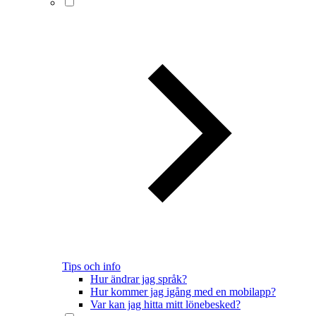
Tips och info
Hur ändrar jag språk?
Hur kommer jag igång med en mobilapp?
Var kan jag hitta mitt lönebesked?